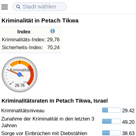
Kriminalität in Petach Tikwa
Lebenshaltungskosten
Immobilienpreise
Lebensqualität
Index
Lebenshaltungskosten-Index (aktuell)
Immobilienpreis-Index (aktuell)
Lebensqualität-Index
Kriminalitäts-Index:
29,76
Sicherheits-Index:
70,24
Lebenshaltungskosten-Index
Immobilienpreis-Index
Lebensqualität-Index (aktuell)
Lebenshaltungskosten-Index nach Land
Immobilienpreis-Index nach Land
Lebensqualitätsindex nach Land
Kriminalität
0
120
in Akaba
Kriminalität
29.76
Kriminalitätsraten in Petach Tikwa, Israel
Kriminalitäts-Index (aktuell)
Kriminalitätsniveau
29.42
Kriminalitäts-Index
Zunahme der Kriminalität in den letzten 3
49.20
Jahren
Kriminalitätsindex nach Land
Sorge vor Einbrüchen mit Diebstählen
38.63