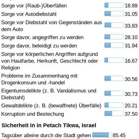
Sorge vor (Raub-)Überfällen
18.89
Gesundheitsversorgung
Sorge vor Autodiebstahl
31.05
Sorge vor Diebstahl von Gegenständen aus
33.83
Gesundheitsversorgungs-Index (aktuell)
dem Auto
Sorge davor, angegriffen zu werden
28.10
Gesundheitsversorgungs-Index
Sorge davor, beleidigt zu werden
31.94
Sorge vor körperlichen Angriffen aufgrund
Gesundheitsversorgungs-Index nach Land
von Hautfarbe, Herkunft, Geschlecht oder
16.67
Religion
Umweltverschmutzung
Probleme im Zusammenhang mit
30.56
Drogenkonsum und -handel
Umweltverschmutzungs-Index (aktuell)
Eigentumsdelikte (z. B. Vandalismus und
30.73
Diebstahl)
Gewaltdelikte (z. B. (bewaffnete) Überfälle)
20.21
Verschmutzungsindex
Korruption und Bestechung
37.50
Umweltverschmutzungs-Index nach Land
Sicherheit in in Petach Tikwa, Israel
Tagsüber alleine durch die Stadt gehen
85.45
Verkehr