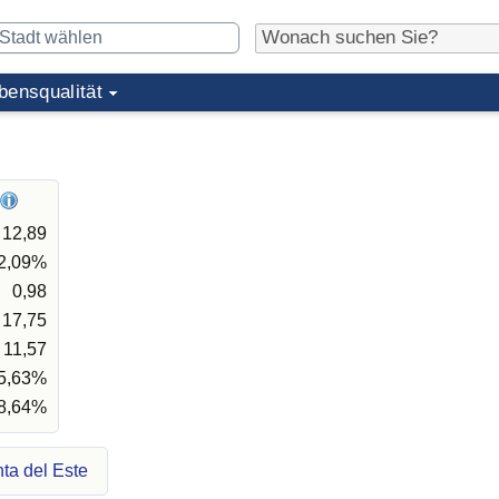
bensqualität
12,89
2,09%
0,98
17,75
11,57
5,63%
8,64%
ta del Este