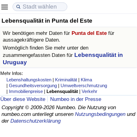
Lebensqualität in Punta del Este
Lebenshaltungskosten
Immobilienpreise
Lebensqualität
Wir benötigen mehr Daten für
Punta del Este
für
Lebenshaltungskosten-Index (aktuell)
Immobilienpreis-Index (aktuell)
Lebensqualität-Index
aussagekräftigere Daten.
Womöglich finden Sie mehr unter den
Lebenshaltungskosten-Index
Immobilienpreis-Index
Lebensqualität-Index (aktuell)
Lebensqualität in
zusammengefassten Daten für
Uruguay
Lebenshaltungskosten-Index nach Land
Immobilienpreis-Index nach Land
Lebensqualitätsindex nach Land
Mehr Infos:
Lebenshaltungskosten
|
Kriminalität
|
Klima
in Akaba
Kriminalität
|
Gesundheitsversorgung
|
Umweltverschmutzung
|
Immobilienpreise
|
Lebensqualität
|
Verkehr
Über diese Website
Numbeo in der Presse
Kriminalitäts-Index (aktuell)
Copyright © 2009-2026 Numbeo. Die Nutzung von
numbeo.com unterliegt unseren
Nutzungsbedingungen
und
Kriminalitäts-Index
der
Datenschutzerklärung
Kriminalitätsindex nach Land