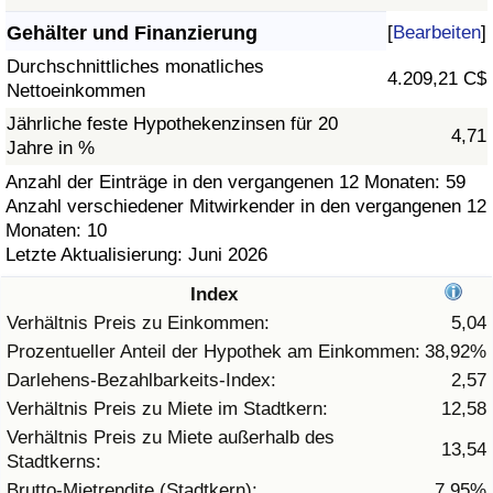
Gehälter und Finanzierung
[
Bearbeiten
]
Gesundheitsversorgung
Durchschnittliches monatliches
4.209,21 C$
Nettoeinkommen
Gesundheitsversorgungs-Index (aktuell)
Jährliche feste Hypothekenzinsen für 20
4,71
Jahre in %
Gesundheitsversorgungs-Index
Anzahl der Einträge in den vergangenen 12 Monaten: 59
Anzahl verschiedener Mitwirkender in den vergangenen 12
Gesundheitsversorgungs-Index nach Land
Monaten: 10
Letzte Aktualisierung: Juni 2026
Umweltverschmutzung
Index
Umweltverschmutzungs-Index (aktuell)
Verhältnis Preis zu Einkommen:
5,04
Prozentueller Anteil der Hypothek am Einkommen:
38,92%
Verschmutzungsindex
Darlehens-Bezahlbarkeits-Index:
2,57
Verhältnis Preis zu Miete im Stadtkern:
12,58
Umweltverschmutzungs-Index nach Land
Verhältnis Preis zu Miete außerhalb des
13,54
Stadtkerns:
Verkehr
Brutto-Mietrendite (Stadtkern):
7,95%