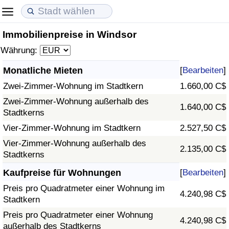
Immobilienpreise in Windsor
Lebenshaltungskosten
Immobilienpreise
Lebensqualität
Währung:
Lebenshaltungskosten-Index (aktuell)
Immobilienpreis-Index (aktuell)
Lebensqualität-Index
Monatliche Mieten
[
Bearbeiten
]
Zwei-Zimmer-Wohnung im Stadtkern
1.660,00 C$
Lebenshaltungskosten-Index
Immobilienpreis-Index
Lebensqualität-Index (aktuell)
Zwei-Zimmer-Wohnung außerhalb des
1.640,00 C$
Stadtkerns
Lebenshaltungskosten-Index nach Land
Immobilienpreis-Index nach Land
Lebensqualitätsindex nach Land
Vier-Zimmer-Wohnung im Stadtkern
2.527,50 C$
in Akaba
Kriminalität
Vier-Zimmer-Wohnung außerhalb des
2.135,00 C$
Stadtkerns
Kriminalitäts-Index (aktuell)
Kaufpreise für Wohnungen
[
Bearbeiten
]
Preis pro Quadratmeter einer Wohnung im
4.240,98 C$
Kriminalitäts-Index
Stadtkern
Preis pro Quadratmeter einer Wohnung
4.240,98 C$
Kriminalitätsindex nach Land
außerhalb des Stadtkerns