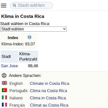
Klima in Costa Rica
Lebenshaltungskosten
Immobilienpreise
Lebensqualität
Stadt wählen in Costa Rica:
Lebenshaltungskosten-Index (aktuell)
Immobilienpreis-Index (aktuell)
Lebensqualität-Index
Index
Lebenshaltungskosten-Index
Immobilienpreis-Index
Lebensqualität-Index (aktuell)
Klima-Index:
93,07
Klima-
Lebenshaltungskosten-Index nach Land
Immobilienpreis-Index nach Land
Lebensqualitätsindex nach Land
Stadt
Punktzahl
San Jose
99,48
in Akaba
Kriminalität
Andere Sprachen:
Kriminalitäts-Index (aktuell)
English
Climate in Costa Rica
Português
Clima na Costa Rica
Kriminalitäts-Index
Italiano
Clima in Costa Rica
Kriminalitätsindex nach Land
Français
Climat au Costa Rica