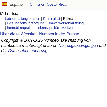
Español
Clima en Costa Rica
Gesundheitsversorgung
Mehr Infos:
Lebenshaltungskosten
|
Kriminalität
|
Klima
Gesundheitsversorgungs-Index (aktuell)
|
Gesundheitsversorgung
|
Umweltverschmutzung
|
Immobilienpreise
|
Lebensqualität
|
Verkehr
Gesundheitsversorgungs-Index
Über diese Website
Numbeo in der Presse
Copyright © 2009-2026 Numbeo. Die Nutzung von
Gesundheitsversorgungs-Index nach Land
numbeo.com unterliegt unseren
Nutzungsbedingungen
und
der
Datenschutzerklärung
Umweltverschmutzung
Umweltverschmutzungs-Index (aktuell)
Verschmutzungsindex
Umweltverschmutzungs-Index nach Land
Verkehr