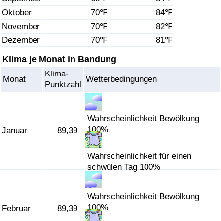
Oktober
70℉
84℉
Gesundheitsversorgung
November
70℉
82℉
Dezember
70℉
81℉
Gesundheitsversorgungs-Index (aktuell)
Klima je Monat in Bandung
Gesundheitsversorgungs-Index
Klima-
Monat
Wetterbedingungen
Punktzahl
Gesundheitsversorgungs-Index nach Land
Umweltverschmutzung
Wahrscheinlichkeit Bewölkung
100%
Januar
89,39
Umweltverschmutzungs-Index (aktuell)
Wahrscheinlichkeit für einen
schwülen Tag 100%
Verschmutzungsindex
Umweltverschmutzungs-Index nach Land
Wahrscheinlichkeit Bewölkung
100%
Februar
89,39
Verkehr