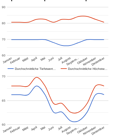
90
80
70
60
Januar
Februar
Oktober
November
Dezember
März
April
Mai
Juni
Juli
August
Septem…
Durchschnittliche Tiefstwert…
Durchschnittliche Höchstw…
70
65
60
Januar
Februar
Oktober
November
Dezember
März
April
Mai
Juni
Juli
August
Septem…