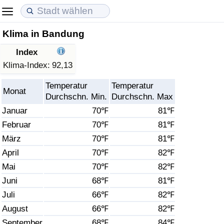
Klima in Bandung
Lebenshaltungskosten
Immobilienpreise
Lebensqualität
Index
Lebenshaltungskosten-Index (aktuell)
Immobilienpreis-Index (aktuell)
Lebensqualität-Index
Klima-Index:
92,13
Temperatur
Temperatur
Lebenshaltungskosten-Index
Immobilienpreis-Index
Lebensqualität-Index (aktuell)
Monat
Durchschn. Min.
Durchschn. Max
Januar
70℉
81℉
Lebenshaltungskosten-Index nach Land
Immobilienpreis-Index nach Land
Lebensqualitätsindex nach Land
Februar
70℉
81℉
März
70℉
81℉
in Akaba
Kriminalität
April
70℉
82℉
Kriminalitäts-Index (aktuell)
Mai
70℉
82℉
Juni
68℉
81℉
Kriminalitäts-Index
Juli
66℉
82℉
August
66℉
82℉
Kriminalitätsindex nach Land
September
68℉
84℉