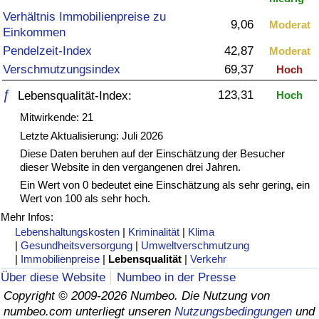
Verhältnis Immobilienpreise zu
9,06
Gesundheitsversorgung
Moderat
Einkommen
Pendelzeit-Index
42,87
Moderat
Gesundheitsversorgungs-Index (aktuell)
Verschmutzungsindex
69,37
Hoch
ƒ
123,31
Lebensqualität-Index:
Hoch
Gesundheitsversorgungs-Index
Mitwirkende: 21
Gesundheitsversorgungs-Index nach Land
Letzte Aktualisierung: Juli 2026
Diese Daten beruhen auf der Einschätzung der Besucher
dieser Website in den vergangenen drei Jahren.
Umweltverschmutzung
Ein Wert von 0 bedeutet eine Einschätzung als sehr gering, ein
Wert von 100 als sehr hoch.
Umweltverschmutzungs-Index (aktuell)
Mehr Infos:
Lebenshaltungskosten
|
Kriminalität
|
Klima
Verschmutzungsindex
|
Gesundheitsversorgung
|
Umweltverschmutzung
|
Immobilienpreise
|
Lebensqualität
|
Verkehr
Über diese Website
Numbeo in der Presse
Umweltverschmutzungs-Index nach Land
Copyright © 2009-2026 Numbeo. Die Nutzung von
numbeo.com unterliegt unseren
Nutzungsbedingungen
und
Verkehr