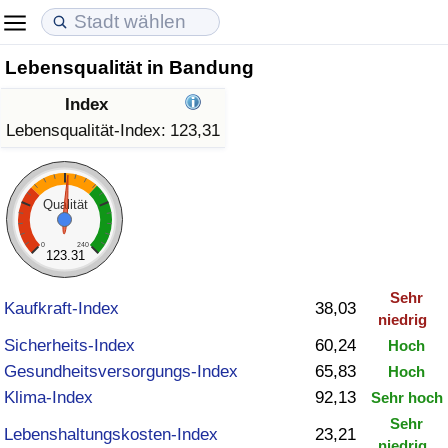
Lebensqualität in Bandung
Lebenshaltungskosten
Immobilienpreise
Lebensqualität
Index
Lebenshaltungskosten-Index (aktuell)
Immobilienpreis-Index (aktuell)
Lebensqualität-Index
Lebensqualität-Index:
123,31
Lebenshaltungskosten-Index
Immobilienpreis-Index
Lebensqualität-Index (aktuell)
Qualität
Lebenshaltungskosten-Index nach Land
Immobilienpreis-Index nach Land
Lebensqualitätsindex nach Land
0
240
123.31
in Akaba
Kriminalität
Sehr
Kaufkraft-Index
38,03
niedrig
Kriminalitäts-Index (aktuell)
Sicherheits-Index
60,24
Hoch
Gesundheitsversorgungs-Index
65,83
Hoch
Kriminalitäts-Index
Klima-Index
92,13
Sehr hoch
Sehr
Kriminalitätsindex nach Land
Lebenshaltungskosten-Index
23,21
niedrig