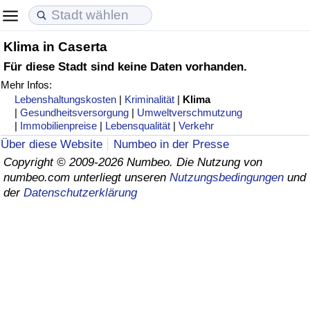
Klima in Caserta
Lebenshaltungskosten
Immobilienpreise
Lebensqualität
Für diese Stadt sind keine Daten vorhanden.
Mehr Infos:
Lebenshaltungskosten-Index (aktuell)
Immobilienpreis-Index (aktuell)
Lebensqualität-Index
Lebenshaltungskosten
|
Kriminalität
|
Klima
|
Gesundheitsversorgung
|
Umweltverschmutzung
Lebenshaltungskosten-Index
Immobilienpreis-Index
Lebensqualität-Index (aktuell)
|
Immobilienpreise
|
Lebensqualität
|
Verkehr
Über diese Website
Numbeo in der Presse
Lebenshaltungskosten-Index nach Land
Immobilienpreis-Index nach Land
Lebensqualitätsindex nach Land
Copyright © 2009-2026 Numbeo. Die Nutzung von
numbeo.com unterliegt unseren
Nutzungsbedingungen
und
der
Datenschutzerklärung
in Akaba
Kriminalität
Kriminalitäts-Index (aktuell)
Kriminalitäts-Index
Kriminalitätsindex nach Land