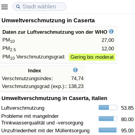
Umweltverschmutzung in Caserta
Lebenshaltungskosten
Immobilienpreise
Lebensqualität
Daten zur Luftverschmutzung von der WHO
Lebenshaltungskosten-Index (aktuell)
Immobilienpreis-Index (aktuell)
Lebensqualität-Index
PM
27,00
10
PM
12,00
2.5
Lebenshaltungskosten-Index
Immobilienpreis-Index
Lebensqualität-Index (aktuell)
PM
Verschmutzungsgrad:
Gering bis moderat
10
Lebenshaltungskosten-Index nach Land
Immobilienpreis-Index nach Land
Lebensqualitätsindex nach Land
Index
Verschmutzungsindex:
74,74
in Akaba
Kriminalität
Verschmutzungsgrad (exp.)::
138,23
Umweltverschmutzung in Caserta, Italien
Kriminalitäts-Index (aktuell)
Luftverschmutzung
53.85
Kriminalitäts-Index
Probleme mit mangelnder
80.00
Trinkwasserqualität und -versorgung
Kriminalitätsindex nach Land
Unzufriedenheit mit der Müllentsorgung
95.00