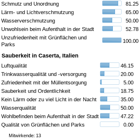
Schmutz und Unordnung
81.25
Gesundheitsversorgung
Lärm- und Lichtverschmutzung
65.00
Wasserverschmutzung
50.00
Gesundheitsversorgungs-Index (aktuell)
Unwohlsein beim Aufenthalt in der Stadt
52.78
Unzufriedenheit mit Grünflächen und
100.00
Gesundheitsversorgungs-Index
Parks
Sauberkeit in Caserta, Italien
Gesundheitsversorgungs-Index nach Land
Luftqualität
46.15
Trinkwasserqualität und -versorgung
20.00
Umweltverschmutzung
Zufriedenheit mit der Müllentsorgung
5.00
Umweltverschmutzungs-Index (aktuell)
Sauberkeit und Ordentlichkeit
18.75
Kein Lärm oder zu viel Licht in der Nacht
35.00
Verschmutzungsindex
Wasserqualität
50.00
Wohlbefinden beim Aufenthalt in der Stadt
47.22
Umweltverschmutzungs-Index nach Land
Qualität von Grünflächen und Parks
0.00
Mitwirkende: 13
Verkehr