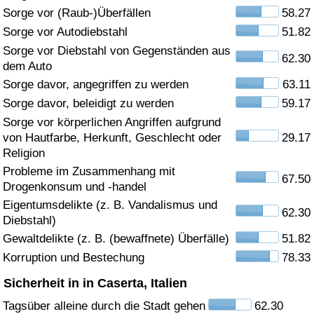
Sorge vor (Raub-)Überfällen
58.27
Gesundheitsversorgung
Sorge vor Autodiebstahl
51.82
Sorge vor Diebstahl von Gegenständen aus
62.30
Gesundheitsversorgungs-Index (aktuell)
dem Auto
Sorge davor, angegriffen zu werden
63.11
Gesundheitsversorgungs-Index
Sorge davor, beleidigt zu werden
59.17
Sorge vor körperlichen Angriffen aufgrund
Gesundheitsversorgungs-Index nach Land
von Hautfarbe, Herkunft, Geschlecht oder
29.17
Religion
Umweltverschmutzung
Probleme im Zusammenhang mit
67.50
Drogenkonsum und -handel
Umweltverschmutzungs-Index (aktuell)
Eigentumsdelikte (z. B. Vandalismus und
62.30
Diebstahl)
Gewaltdelikte (z. B. (bewaffnete) Überfälle)
51.82
Verschmutzungsindex
Korruption und Bestechung
78.33
Umweltverschmutzungs-Index nach Land
Sicherheit in in Caserta, Italien
Tagsüber alleine durch die Stadt gehen
62.30
Verkehr