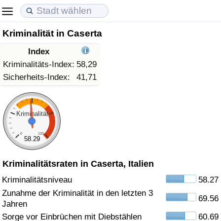
Kriminalität in Caserta
Lebenshaltungskosten
Immobilienpreise
Lebensqualität
Index
Lebenshaltungskosten-Index (aktuell)
Immobilienpreis-Index (aktuell)
Lebensqualität-Index
Kriminalitäts-Index:
58,29
Sicherheits-Index:
41,71
Lebenshaltungskosten-Index
Immobilienpreis-Index
Lebensqualität-Index (aktuell)
Lebenshaltungskosten-Index nach Land
Immobilienpreis-Index nach Land
Lebensqualitätsindex nach Land
Kriminalität
0
120
in Akaba
Kriminalität
58.29
Kriminalitätsraten in Caserta, Italien
Kriminalitäts-Index (aktuell)
Kriminalitätsniveau
58.27
Kriminalitäts-Index
Zunahme der Kriminalität in den letzten 3
69.56
Jahren
Kriminalitätsindex nach Land
Sorge vor Einbrüchen mit Diebstählen
60.69