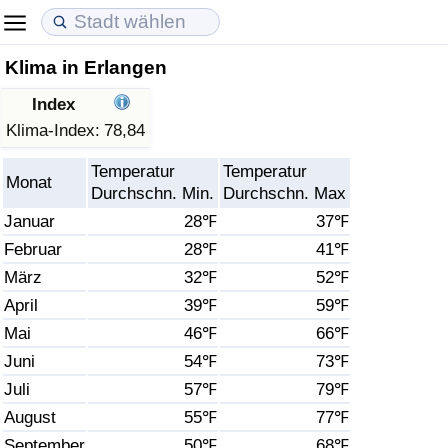
Klima in Erlangen
Lebenshaltungskosten
Immobilienpreise
Lebensqualität
Index
Lebenshaltungskosten-Index (aktuell)
Immobilienpreis-Index (aktuell)
Lebensqualität-Index
Klima-Index:
78,84
Temperatur
Temperatur
Lebenshaltungskosten-Index
Immobilienpreis-Index
Lebensqualität-Index (aktuell)
Monat
Durchschn. Min.
Durchschn. Max
Januar
28℉
37℉
Lebenshaltungskosten-Index nach Land
Immobilienpreis-Index nach Land
Lebensqualitätsindex nach Land
Februar
28℉
41℉
März
32℉
52℉
in Akaba
Kriminalität
April
39℉
59℉
Kriminalitäts-Index (aktuell)
Mai
46℉
66℉
Juni
54℉
73℉
Kriminalitäts-Index
Juli
57℉
79℉
August
55℉
77℉
Kriminalitätsindex nach Land
September
50℉
68℉