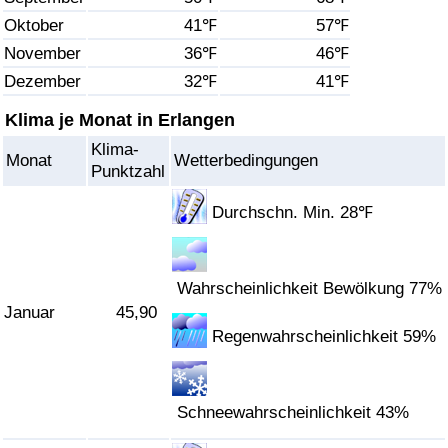
Oktober
41℉
57℉
Gesundheitsversorgung
November
36℉
46℉
Dezember
32℉
41℉
Gesundheitsversorgungs-Index (aktuell)
Klima je Monat in Erlangen
Gesundheitsversorgungs-Index
Klima-
Monat
Wetterbedingungen
Punktzahl
Gesundheitsversorgungs-Index nach Land
Durchschn. Min. 28℉
Umweltverschmutzung
Wahrscheinlichkeit Bewölkung 77%
Umweltverschmutzungs-Index (aktuell)
Januar
45,90
Regenwahrscheinlichkeit 59%
Verschmutzungsindex
Umweltverschmutzungs-Index nach Land
Schneewahrscheinlichkeit 43%
Verkehr