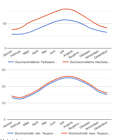
50
0
Januar
Februar
Oktober
November
Dezember
März
April
Mai
Juni
Juli
August
Septem…
Durchschnittliche Tiefstwert…
Durchschnittliche Höchstw…
60
40
20
0
Januar
Februar
Oktober
November
Dezember
März
April
Mai
Juni
Juli
August
Septem…
Durchschnittl. min. Taupun…
Durchschnittl. max. Taupun…