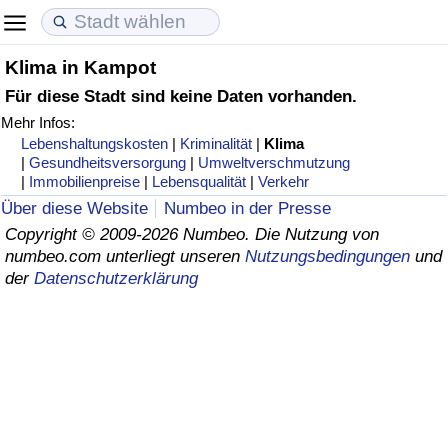
Klima in Kampot
Lebenshaltungskosten
Immobilienpreise
Lebensqualität
Für diese Stadt sind keine Daten vorhanden.
Mehr Infos:
Lebenshaltungskosten-Index (aktuell)
Immobilienpreis-Index (aktuell)
Lebensqualität-Index
Lebenshaltungskosten
|
Kriminalität
|
Klima
|
Gesundheitsversorgung
|
Umweltverschmutzung
Lebenshaltungskosten-Index
Immobilienpreis-Index
Lebensqualität-Index (aktuell)
|
Immobilienpreise
|
Lebensqualität
|
Verkehr
Über diese Website
Numbeo in der Presse
Lebenshaltungskosten-Index nach Land
Immobilienpreis-Index nach Land
Lebensqualitätsindex nach Land
Copyright © 2009-2026 Numbeo. Die Nutzung von
numbeo.com unterliegt unseren
Nutzungsbedingungen
und
der
Datenschutzerklärung
in Akaba
Kriminalität
Kriminalitäts-Index (aktuell)
Kriminalitäts-Index
Kriminalitätsindex nach Land