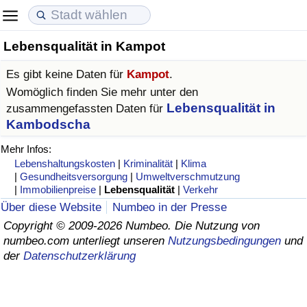
Lebensqualität in Kampot
Lebenshaltungskosten
Immobilienpreise
Lebensqualität
Es gibt keine Daten für
Kampot
.
Lebenshaltungskosten-Index (aktuell)
Immobilienpreis-Index (aktuell)
Lebensqualität-Index
Womöglich finden Sie mehr unter den
Lebensqualität in
zusammengefassten Daten für
Lebenshaltungskosten-Index
Immobilienpreis-Index
Lebensqualität-Index (aktuell)
Kambodscha
Mehr Infos:
Lebenshaltungskosten-Index nach Land
Immobilienpreis-Index nach Land
Lebensqualitätsindex nach Land
Lebenshaltungskosten
|
Kriminalität
|
Klima
|
Gesundheitsversorgung
|
Umweltverschmutzung
|
Immobilienpreise
|
Lebensqualität
|
Verkehr
in Akaba
Kriminalität
Über diese Website
Numbeo in der Presse
Copyright © 2009-2026 Numbeo. Die Nutzung von
Kriminalitäts-Index (aktuell)
numbeo.com unterliegt unseren
Nutzungsbedingungen
und
der
Datenschutzerklärung
Kriminalitäts-Index
Kriminalitätsindex nach Land