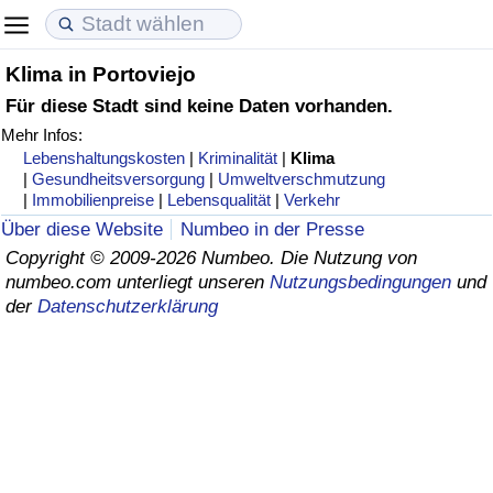
Klima in Portoviejo
Lebenshaltungskosten
Immobilienpreise
Lebensqualität
Für diese Stadt sind keine Daten vorhanden.
Mehr Infos:
Lebenshaltungskosten-Index (aktuell)
Immobilienpreis-Index (aktuell)
Lebensqualität-Index
Lebenshaltungskosten
|
Kriminalität
|
Klima
|
Gesundheitsversorgung
|
Umweltverschmutzung
Lebenshaltungskosten-Index
Immobilienpreis-Index
Lebensqualität-Index (aktuell)
|
Immobilienpreise
|
Lebensqualität
|
Verkehr
Über diese Website
Numbeo in der Presse
Lebenshaltungskosten-Index nach Land
Immobilienpreis-Index nach Land
Lebensqualitätsindex nach Land
Copyright © 2009-2026 Numbeo. Die Nutzung von
numbeo.com unterliegt unseren
Nutzungsbedingungen
und
der
Datenschutzerklärung
in Akaba
Kriminalität
Kriminalitäts-Index (aktuell)
Kriminalitäts-Index
Kriminalitätsindex nach Land