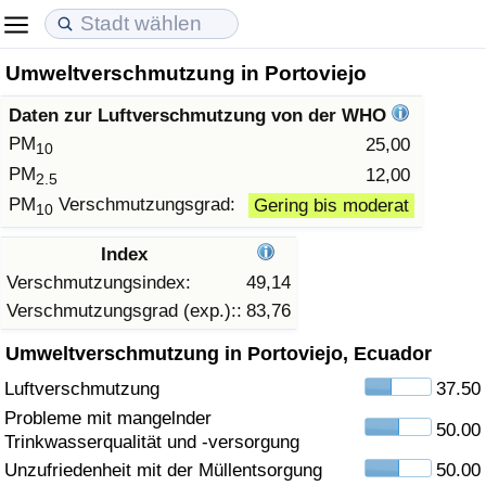
Umweltverschmutzung in Portoviejo
Lebenshaltungskosten
Immobilienpreise
Lebensqualität
Daten zur Luftverschmutzung von der WHO
Lebenshaltungskosten-Index (aktuell)
Immobilienpreis-Index (aktuell)
Lebensqualität-Index
PM
25,00
10
PM
12,00
2.5
Lebenshaltungskosten-Index
Immobilienpreis-Index
Lebensqualität-Index (aktuell)
PM
Verschmutzungsgrad:
Gering bis moderat
10
Lebenshaltungskosten-Index nach Land
Immobilienpreis-Index nach Land
Lebensqualitätsindex nach Land
Index
Verschmutzungsindex:
49,14
in Akaba
Kriminalität
Verschmutzungsgrad (exp.)::
83,76
Umweltverschmutzung in Portoviejo, Ecuador
Kriminalitäts-Index (aktuell)
Luftverschmutzung
37.50
Kriminalitäts-Index
Probleme mit mangelnder
50.00
Trinkwasserqualität und -versorgung
Kriminalitätsindex nach Land
Unzufriedenheit mit der Müllentsorgung
50.00