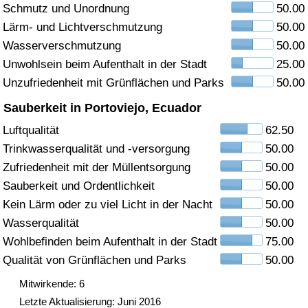
Schmutz und Unordnung
50.00
Gesundheitsversorgung
Lärm- und Lichtverschmutzung
50.00
Wasserverschmutzung
50.00
Gesundheitsversorgungs-Index (aktuell)
Unwohlsein beim Aufenthalt in der Stadt
25.00
Unzufriedenheit mit Grünflächen und Parks
50.00
Gesundheitsversorgungs-Index
Sauberkeit in Portoviejo, Ecuador
Gesundheitsversorgungs-Index nach Land
Luftqualität
62.50
Trinkwasserqualität und -versorgung
50.00
Umweltverschmutzung
Zufriedenheit mit der Müllentsorgung
50.00
Sauberkeit und Ordentlichkeit
50.00
Umweltverschmutzungs-Index (aktuell)
Kein Lärm oder zu viel Licht in der Nacht
50.00
Wasserqualität
50.00
Verschmutzungsindex
Wohlbefinden beim Aufenthalt in der Stadt
75.00
Qualität von Grünflächen und Parks
50.00
Umweltverschmutzungs-Index nach Land
Mitwirkende: 6
Letzte Aktualisierung: Juni 2016
Verkehr