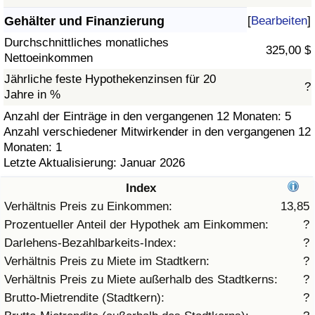
Gehälter und Finanzierung
[
Bearbeiten
]
Gesundheitsversorgung
Durchschnittliches monatliches
325,00 $
Nettoeinkommen
Gesundheitsversorgungs-Index (aktuell)
Jährliche feste Hypothekenzinsen für 20
?
Jahre in %
Gesundheitsversorgungs-Index
Anzahl der Einträge in den vergangenen 12 Monaten: 5
Anzahl verschiedener Mitwirkender in den vergangenen 12
Gesundheitsversorgungs-Index nach Land
Monaten: 1
Letzte Aktualisierung: Januar 2026
Umweltverschmutzung
Index
Umweltverschmutzungs-Index (aktuell)
Verhältnis Preis zu Einkommen:
13,85
Prozentueller Anteil der Hypothek am Einkommen:
?
Verschmutzungsindex
Darlehens-Bezahlbarkeits-Index:
?
Verhältnis Preis zu Miete im Stadtkern:
?
Umweltverschmutzungs-Index nach Land
Verhältnis Preis zu Miete außerhalb des Stadtkerns:
?
Brutto-Mietrendite (Stadtkern):
?
Verkehr