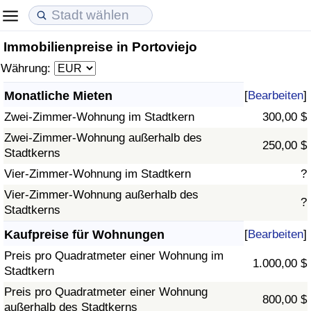
Immobilienpreise in Portoviejo
Lebenshaltungskosten
Immobilienpreise
Lebensqualität
Währung:
Lebenshaltungskosten-Index (aktuell)
Immobilienpreis-Index (aktuell)
Lebensqualität-Index
Monatliche Mieten
[
Bearbeiten
]
Zwei-Zimmer-Wohnung im Stadtkern
300,00 $
Lebenshaltungskosten-Index
Immobilienpreis-Index
Lebensqualität-Index (aktuell)
Zwei-Zimmer-Wohnung außerhalb des
250,00 $
Stadtkerns
Lebenshaltungskosten-Index nach Land
Immobilienpreis-Index nach Land
Lebensqualitätsindex nach Land
Vier-Zimmer-Wohnung im Stadtkern
?
in Akaba
Kriminalität
Vier-Zimmer-Wohnung außerhalb des
?
Stadtkerns
Kriminalitäts-Index (aktuell)
Kaufpreise für Wohnungen
[
Bearbeiten
]
Preis pro Quadratmeter einer Wohnung im
1.000,00 $
Kriminalitäts-Index
Stadtkern
Preis pro Quadratmeter einer Wohnung
800,00 $
Kriminalitätsindex nach Land
außerhalb des Stadtkerns