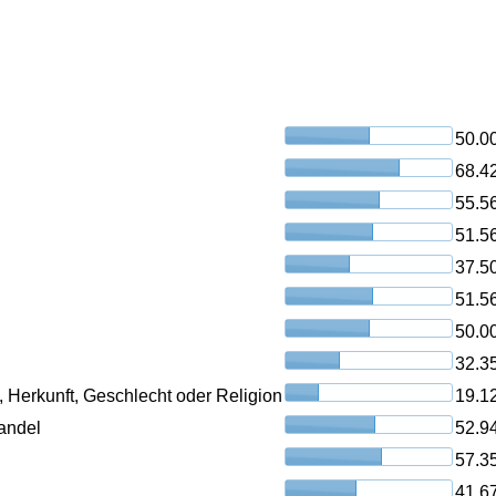
50.0
68.4
55.5
51.5
37.5
51.5
50.0
32.3
, Herkunft, Geschlecht oder Religion
19.1
andel
52.9
57.3
41.6