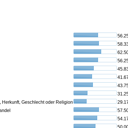
56.2
58.3
62.5
56.2
45.8
41.6
43.7
31.2
, Herkunft, Geschlecht oder Religion
29.1
andel
57.5
54.1
50.0