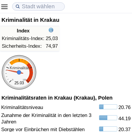
Kriminalität in Krakau
Lebenshaltungskosten
Immobilienpreise
Lebensqualität
Index
Lebenshaltungskosten-Index (aktuell)
Immobilienpreis-Index (aktuell)
Lebensqualität-Index
Kriminalitäts-Index:
25,03
Sicherheits-Index:
74,97
Lebenshaltungskosten-Index
Immobilienpreis-Index
Lebensqualität-Index (aktuell)
Lebenshaltungskosten-Index nach Land
Immobilienpreis-Index nach Land
Lebensqualitätsindex nach Land
Kriminalität
0
120
in Akaba
Kriminalität
25.03
Kriminalitätsraten in Krakau (Krakau), Polen
Kriminalitäts-Index (aktuell)
Kriminalitätsniveau
20.76
Kriminalitäts-Index
Zunahme der Kriminalität in den letzten 3
44.19
Jahren
Kriminalitätsindex nach Land
Sorge vor Einbrüchen mit Diebstählen
20.37