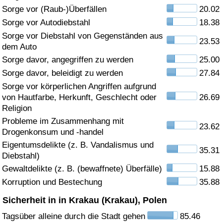
Sorge vor (Raub-)Überfällen
20.02
Gesundheitsversorgung
Sorge vor Autodiebstahl
18.38
Sorge vor Diebstahl von Gegenständen aus
23.53
Gesundheitsversorgungs-Index (aktuell)
dem Auto
Sorge davor, angegriffen zu werden
25.00
Gesundheitsversorgungs-Index
Sorge davor, beleidigt zu werden
27.84
Sorge vor körperlichen Angriffen aufgrund
Gesundheitsversorgungs-Index nach Land
von Hautfarbe, Herkunft, Geschlecht oder
26.69
Religion
Umweltverschmutzung
Probleme im Zusammenhang mit
23.62
Drogenkonsum und -handel
Umweltverschmutzungs-Index (aktuell)
Eigentumsdelikte (z. B. Vandalismus und
35.31
Diebstahl)
Gewaltdelikte (z. B. (bewaffnete) Überfälle)
15.88
Verschmutzungsindex
Korruption und Bestechung
35.88
Umweltverschmutzungs-Index nach Land
Sicherheit in in Krakau (Krakau), Polen
Tagsüber alleine durch die Stadt gehen
85.46
Verkehr