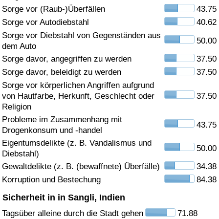
Sorge vor (Raub-)Überfällen
43.75
Gesundheitsversorgung
Sorge vor Autodiebstahl
40.62
Sorge vor Diebstahl von Gegenständen aus
50.00
Gesundheitsversorgungs-Index (aktuell)
dem Auto
Sorge davor, angegriffen zu werden
37.50
Gesundheitsversorgungs-Index
Sorge davor, beleidigt zu werden
37.50
Sorge vor körperlichen Angriffen aufgrund
Gesundheitsversorgungs-Index nach Land
von Hautfarbe, Herkunft, Geschlecht oder
37.50
Religion
Umweltverschmutzung
Probleme im Zusammenhang mit
43.75
Drogenkonsum und -handel
Umweltverschmutzungs-Index (aktuell)
Eigentumsdelikte (z. B. Vandalismus und
50.00
Diebstahl)
Gewaltdelikte (z. B. (bewaffnete) Überfälle)
34.38
Verschmutzungsindex
Korruption und Bestechung
84.38
Umweltverschmutzungs-Index nach Land
Sicherheit in in Sangli, Indien
Tagsüber alleine durch die Stadt gehen
71.88
Verkehr