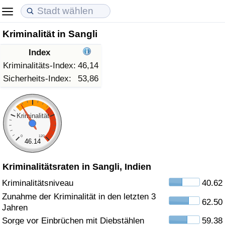
Kriminalität in Sangli
Lebenshaltungskosten
Immobilienpreise
Lebensqualität
Index
Lebenshaltungskosten-Index (aktuell)
Immobilienpreis-Index (aktuell)
Lebensqualität-Index
Kriminalitäts-Index:
46,14
Sicherheits-Index:
53,86
Lebenshaltungskosten-Index
Immobilienpreis-Index
Lebensqualität-Index (aktuell)
Lebenshaltungskosten-Index nach Land
Immobilienpreis-Index nach Land
Lebensqualitätsindex nach Land
Kriminalität
0
120
in Akaba
Kriminalität
46.14
Kriminalitätsraten in Sangli, Indien
Kriminalitäts-Index (aktuell)
Kriminalitätsniveau
40.62
Kriminalitäts-Index
Zunahme der Kriminalität in den letzten 3
62.50
Jahren
Kriminalitätsindex nach Land
Sorge vor Einbrüchen mit Diebstählen
59.38