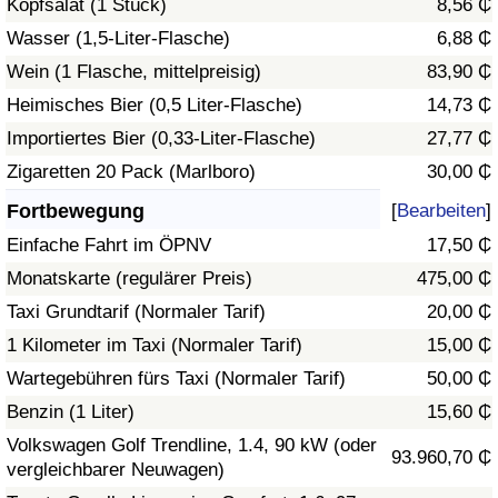
Kopfsalat (1 Stück)
8,56 ₵
Wasser (1,5-Liter-Flasche)
6,88 ₵
Verkehrs-Index
Wein (1 Flasche, mittelpreisig)
83,90 ₵
Heimisches Bier (0,5 Liter-Flasche)
14,73 ₵
Verkehrs-Index (aktuell)
Importiertes Bier (0,33-Liter-Flasche)
27,77 ₵
Verkehrs-Index nach Land
Zigaretten 20 Pack (Marlboro)
30,00 ₵
Fortbewegung
[
Bearbeiten
]
Einfache Fahrt im ÖPNV
17,50 ₵
Monatskarte (regulärer Preis)
475,00 ₵
Taxi Grundtarif (Normaler Tarif)
20,00 ₵
1 Kilometer im Taxi (Normaler Tarif)
15,00 ₵
Wartegebühren fürs Taxi (Normaler Tarif)
50,00 ₵
Benzin (1 Liter)
15,60 ₵
Volkswagen Golf Trendline, 1.4, 90 kW (oder
93.960,70 ₵
vergleichbarer Neuwagen)