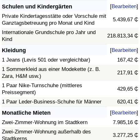
Schulen und Kindergärten
[
Bearbeiten
]
Private Kindertagesstätte oder Vorschule mit
5.439,67 ₵
Ganztagsbetreuung pro Monat und Kind
Internationale Grundschule pro Jahr und
218.813,34 ₵
Kind
Kleidung
[
Bearbeiten
]
1 Jeans (Levis 501 oder vergleichbar)
167,42 ₵
1 Sommerkleid aus einer Modekette (z. B.
217,91 ₵
Zara, H&M usw.)
1 Paar Nike-Turnschuhe (mittleres
429,65 ₵
Preissegment)
1 Paar Leder-Business-Schuhe für Männer
620,41 ₵
Monatliche Mieten
[
Bearbeiten
]
Zwei-Zimmer-Wohnung im Stadtkern
7.985,16 ₵
Zwei-Zimmer-Wohnung außerhalb des
3.277,25 ₵
Stadtkerns