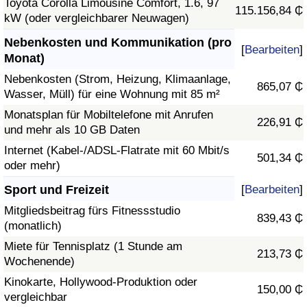
Toyota Corolla Limousine Comfort, 1.6, 97
115.156,84 ₵
kW (oder vergleichbarer Neuwagen)
Nebenkosten und Kommunikation (pro
[
Bearbeiten
]
Monat)
Nebenkosten (Strom, Heizung, Klimaanlage,
865,07 ₵
Wasser, Müll) für eine Wohnung mit 85 m²
Monatsplan für Mobiltelefone mit Anrufen
226,91 ₵
und mehr als 10 GB Daten
Internet (Kabel-/ADSL-Flatrate mit 60 Mbit/s
501,34 ₵
oder mehr)
Sport und Freizeit
[
Bearbeiten
]
Mitgliedsbeitrag fürs Fitnessstudio
839,43 ₵
(monatlich)
Miete für Tennisplatz (1 Stunde am
213,73 ₵
Wochenende)
Kinokarte, Hollywood-Produktion oder
150,00 ₵
vergleichbar