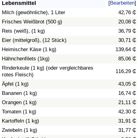
Lebensmittel
[
Bearbeiten
]
Gesundheitsversorgung
Milch (gewöhnliche), 1 Liter
42,76 ₵
Frisches Weißbrot (500 g)
20,08 ₵
Gesundheitsversorgungs-Index (aktuell)
Reis (weiß), (1 kg)
36,79 ₵
Eier (mittelgroß), (12 Stück)
30,71 ₵
Gesundheitsversorgungs-Index
Heimischer Käse (1 kg)
139,64 ₵
Gesundheitsversorgungs-Index nach Land
Hähnchenfilets (1kg)
85,06 ₵
Rinderkeule (1 kg) (oder vergleichbares
116,29 ₵
Umweltverschmutzung
rotes Fleisch)
Äpfel (1 kg)
43,05 ₵
Umweltverschmutzungs-Index (aktuell)
Bananen (1 kg)
16,74 ₵
Orangen (1 kg)
21,11 ₵
Verschmutzungsindex
Tomaten (1 kg)
42,30 ₵
Umweltverschmutzungs-Index nach Land
Kartoffeln (1 kg)
31,91 ₵
Zwiebeln (1 kg)
31,77 ₵
Verkehr