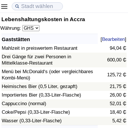
Lebenshaltungskosten in Accra
Lebenshaltungskosten
Immobilienpreise
Lebensqualität
Währung:
Lebenshaltungskosten-Index (aktuell)
Immobilienpreis-Index (aktuell)
Lebensqualität-Index
Gaststätten
[
Bearbeiten
]
Mahlzeit in preiswertem Restaurant
94,04 ₵
Lebenshaltungskosten-Index
Immobilienpreis-Index
Lebensqualität-Index (aktuell)
Drei Gänge für zwei Personen in
600,00 ₵
Mittelklasse-Restaurant
Lebenshaltungskosten-Index nach Land
Immobilienpreis-Index nach Land
Lebensqualitätsindex nach Land
Menü bei McDonald‘s (oder vergleichbares
125,72 ₵
Kombi-Menü)
in Akaba
Kriminalität
Heimisches Bier (0,5 Liter, gezapft)
21,75 ₵
Kriminalitäts-Index (aktuell)
Importiertes Bier (0,33-Liter-Flasche)
26,00 ₵
Cappuccino (normal)
52,01 ₵
Kriminalitäts-Index
Coke/Pepsi (0,33-Liter-Flasche)
18,40 ₵
Wasser (0,33-Liter-Flasche)
5,42 ₵
Kriminalitätsindex nach Land