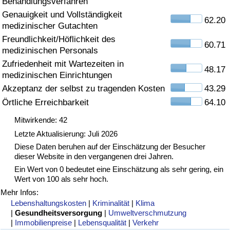
Behandlungsverfahren
Genauigkeit und Vollständigkeit
Gesundheitsversorgung
62.20
medizinischer Gutachten
Freundlichkeit/Höflichkeit des
Gesundheitsversorgungs-Index (aktuell)
60.71
medizinischen Personals
Zufriedenheit mit Wartezeiten in
48.17
Gesundheitsversorgungs-Index
medizinischen Einrichtungen
Akzeptanz der selbst zu tragenden Kosten
43.29
Gesundheitsversorgungs-Index nach Land
Örtliche Erreichbarkeit
64.10
Mitwirkende: 42
Umweltverschmutzung
Letzte Aktualisierung: Juli 2026
Diese Daten beruhen auf der Einschätzung der Besucher
Umweltverschmutzungs-Index (aktuell)
dieser Website in den vergangenen drei Jahren.
Ein Wert von 0 bedeutet eine Einschätzung als sehr gering, ein
Verschmutzungsindex
Wert von 100 als sehr hoch.
Mehr Infos:
Umweltverschmutzungs-Index nach Land
Lebenshaltungskosten
|
Kriminalität
|
Klima
|
Gesundheitsversorgung
|
Umweltverschmutzung
|
Immobilienpreise
|
Lebensqualität
|
Verkehr
Verkehr