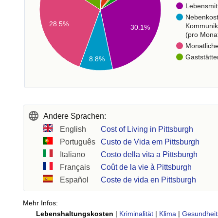
Lebensmit
Nebenkos
28.5%
Kommunik
30.1%
(pro Mona
Monatlich
Gaststätte
8.8%
Andere Sprachen:
English
Cost of Living in Pittsburgh
Português
Custo de Vida em Pittsburgh
Italiano
Costo della vita a Pittsburgh
Français
Coût de la vie à Pittsburgh
Español
Coste de vida en Pittsburgh
Mehr Infos:
Lebenshaltungskosten
|
Kriminalität
|
Klima
|
Gesundheit