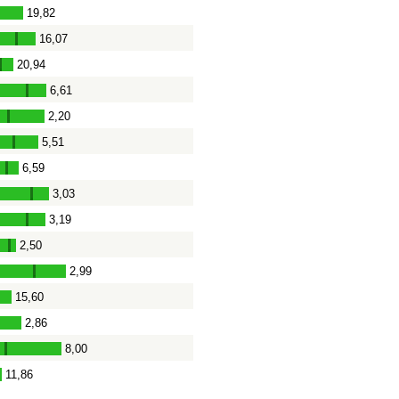
19,82
-
16,07
-
20,94
-
6,61
-
2,20
-
5,51
-
6,59
-
3,03
-
3,19
-
2,50
-
2,99
-
15,60
-
2,86
-
8,00
-
11,86