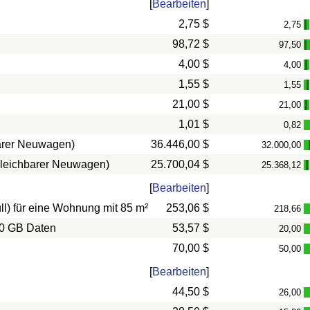
[
Bearbeiten
]
2,75 $
2,75
-
98,72 $
97,50
-
4,00 $
4,00
-
1,55 $
1,55
21,00 $
21,00
-
1,01 $
0,82
barer Neuwagen)
36.446,00 $
32.000,00
rgleichbarer Neuwagen)
25.700,04 $
25.368,12
-
[
Bearbeiten
]
l) für eine Wohnung mit 85 m²
253,06 $
218,66
10 GB Daten
53,57 $
20,00
70,00 $
50,00
[
Bearbeiten
]
44,50 $
26,00