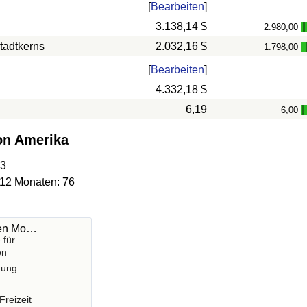
[
Bearbeiten
]
3.138,14 $
2.980,00
-
tadtkerns
2.032,16 $
1.798,00
[
Bearbeiten
]
4.332,18 $
6,19
6,00
-
von Amerika
93
 12 Monaten: 76
hen Mo…
 für
en
gung
Freizeit