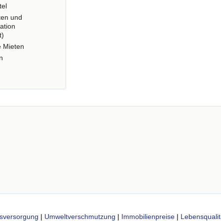
tel
ten und
ation
t)
e Mieten
n
sversorgung
|
Umweltverschmutzung
|
Immobilienpreise
|
Lebensqualit