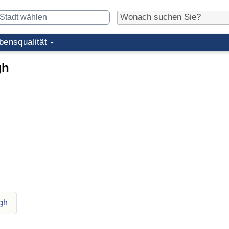
bensqualität
gh
rgh