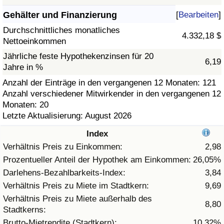
Gehälter und Finanzierung
[
Bearbeiten
]
Gesundheitsversorgung
Durchschnittliches monatliches
4.332,18 $
Nettoeinkommen
Gesundheitsversorgungs-Index (aktuell)
Jährliche feste Hypothekenzinsen für 20
6,19
Jahre in %
Gesundheitsversorgungs-Index
Anzahl der Einträge in den vergangenen 12 Monaten: 121
Anzahl verschiedener Mitwirkender in den vergangenen 12
Gesundheitsversorgungs-Index nach Land
Monaten: 20
Letzte Aktualisierung: August 2026
Umweltverschmutzung
Index
Umweltverschmutzungs-Index (aktuell)
Verhältnis Preis zu Einkommen:
2,98
Prozentueller Anteil der Hypothek am Einkommen:
26,05%
Verschmutzungsindex
Darlehens-Bezahlbarkeits-Index:
3,84
Verhältnis Preis zu Miete im Stadtkern:
9,69
Umweltverschmutzungs-Index nach Land
Verhältnis Preis zu Miete außerhalb des
8,80
Stadtkerns:
Verkehr
Brutto-Mietrendite (Stadtkern):
10,32%