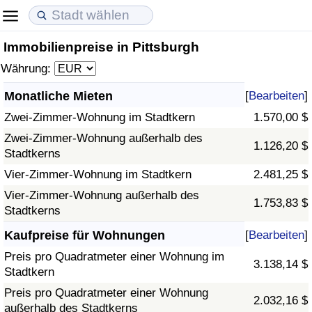
Immobilienpreise in Pittsburgh
Lebenshaltungskosten
Immobilienpreise
Lebensqualität
Währung:
Lebenshaltungskosten-Index (aktuell)
Immobilienpreis-Index (aktuell)
Lebensqualität-Index
Monatliche Mieten
[
Bearbeiten
]
Zwei-Zimmer-Wohnung im Stadtkern
1.570,00 $
Lebenshaltungskosten-Index
Immobilienpreis-Index
Lebensqualität-Index (aktuell)
Zwei-Zimmer-Wohnung außerhalb des
1.126,20 $
Stadtkerns
Lebenshaltungskosten-Index nach Land
Immobilienpreis-Index nach Land
Lebensqualitätsindex nach Land
Vier-Zimmer-Wohnung im Stadtkern
2.481,25 $
in Akaba
Kriminalität
Vier-Zimmer-Wohnung außerhalb des
1.753,83 $
Stadtkerns
Kriminalitäts-Index (aktuell)
Kaufpreise für Wohnungen
[
Bearbeiten
]
Preis pro Quadratmeter einer Wohnung im
3.138,14 $
Kriminalitäts-Index
Stadtkern
Preis pro Quadratmeter einer Wohnung
2.032,16 $
Kriminalitätsindex nach Land
außerhalb des Stadtkerns