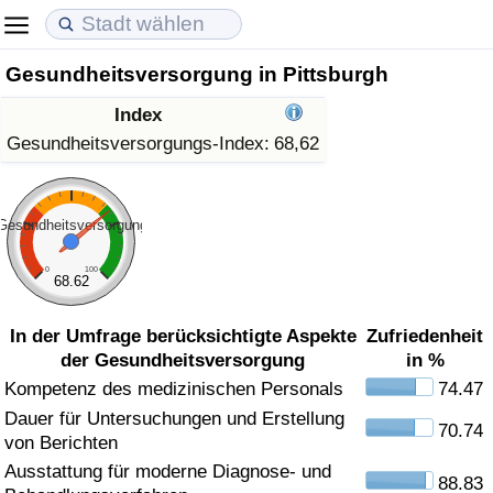
Gesundheitsversorgung in Pittsburgh
Lebenshaltungskosten
Immobilienpreise
Lebensqualität
Index
Lebenshaltungskosten-Index (aktuell)
Immobilienpreis-Index (aktuell)
Lebensqualität-Index
Gesundheitsversorgungs-Index:
68,62
Lebenshaltungskosten-Index
Immobilienpreis-Index
Lebensqualität-Index (aktuell)
Gesundheitsversorgung
Lebenshaltungskosten-Index nach Land
Immobilienpreis-Index nach Land
Lebensqualitätsindex nach Land
0
100
68.62
in Akaba
Kriminalität
In der Umfrage berücksichtigte Aspekte
Zufriedenheit
der Gesundheitsversorgung
in %
Kriminalitäts-Index (aktuell)
Kompetenz des medizinischen Personals
74.47
Dauer für Untersuchungen und Erstellung
Kriminalitäts-Index
70.74
von Berichten
Ausstattung für moderne Diagnose- und
Kriminalitätsindex nach Land
88.83