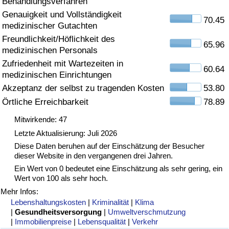
Behandlungsverfahren
Genauigkeit und Vollständigkeit
Gesundheitsversorgung
70.45
medizinischer Gutachten
Freundlichkeit/Höflichkeit des
Gesundheitsversorgungs-Index (aktuell)
65.96
medizinischen Personals
Zufriedenheit mit Wartezeiten in
60.64
Gesundheitsversorgungs-Index
medizinischen Einrichtungen
Akzeptanz der selbst zu tragenden Kosten
53.80
Gesundheitsversorgungs-Index nach Land
Örtliche Erreichbarkeit
78.89
Mitwirkende: 47
Umweltverschmutzung
Letzte Aktualisierung: Juli 2026
Diese Daten beruhen auf der Einschätzung der Besucher
Umweltverschmutzungs-Index (aktuell)
dieser Website in den vergangenen drei Jahren.
Ein Wert von 0 bedeutet eine Einschätzung als sehr gering, ein
Verschmutzungsindex
Wert von 100 als sehr hoch.
Mehr Infos:
Umweltverschmutzungs-Index nach Land
Lebenshaltungskosten
|
Kriminalität
|
Klima
|
Gesundheitsversorgung
|
Umweltverschmutzung
|
Immobilienpreise
|
Lebensqualität
|
Verkehr
Verkehr