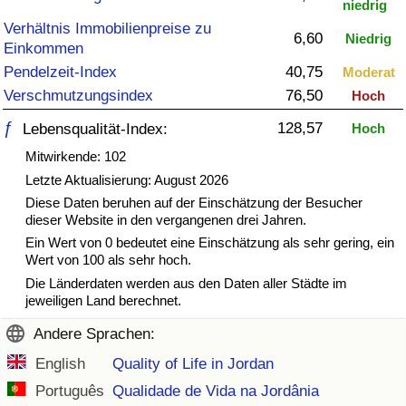
niedrig
Verhältnis Immobilienpreise zu
Gesundheitsversorgung
6,60
Niedrig
Einkommen
Pendelzeit-Index
40,75
Moderat
Gesundheitsversorgungs-Index (aktuell)
Verschmutzungsindex
76,50
Hoch
Gesundheitsversorgungs-Index
ƒ
128,57
Lebensqualität-Index:
Hoch
Mitwirkende: 102
Gesundheitsversorgungs-Index nach Land
Letzte Aktualisierung: August 2026
Diese Daten beruhen auf der Einschätzung der Besucher
Umweltverschmutzung
dieser Website in den vergangenen drei Jahren.
Ein Wert von 0 bedeutet eine Einschätzung als sehr gering, ein
Wert von 100 als sehr hoch.
Umweltverschmutzungs-Index (aktuell)
Die Länderdaten werden aus den Daten aller Städte im
jeweiligen Land berechnet.
Verschmutzungsindex
Andere Sprachen:
Umweltverschmutzungs-Index nach Land
English
Quality of Life in Jordan
Português
Qualidade de Vida na Jordânia
Verkehr