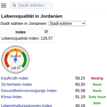
Lebensqualität in Jordanien
Lebenshaltungskosten
Immobilienpreise
Lebensqualität
Stadt wählen in Jordanien:
Lebenshaltungskosten-Index (aktuell)
Immobilienpreis-Index (aktuell)
Lebensqualität-Index
Index
Lebensqualität-Index:
128,57
Lebenshaltungskosten-Index
Immobilienpreis-Index
Lebensqualität-Index (aktuell)
Lebenshaltungskosten-Index nach Land
Immobilienpreis-Index nach Land
Lebensqualitätsindex nach Land
Qualität
in Akaba
Kriminalität
0
240
128.57
Kaufkraft-Index
59,15
Niedrig
Kriminalitäts-Index (aktuell)
Sicherheits-Index
60,55
Hoch
Gesundheitsversorgungs-Index
65,58
Hoch
Kriminalitäts-Index
Klima-Index
91,19
Sehr hoch
Kriminalitätsindex nach Land
Sehr
Lebenshaltungskosten-Index
40,18