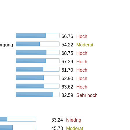
66.76
Hoch
orgung
54.22
Moderat
68.75
Hoch
67.39
Hoch
61.70
Hoch
62.90
Hoch
63.62
Hoch
82.59
Sehr hoch
33.24
Niedrig
45.78
Moderat