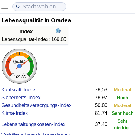
Lebensqualität in Oradea
Lebenshaltungskosten
Immobilienpreise
Lebensqualität
Index
Lebenshaltungskosten-Index (aktuell)
Immobilienpreis-Index (aktuell)
Lebensqualität-Index
Lebensqualität-Index:
169,85
Lebenshaltungskosten-Index
Immobilienpreis-Index
Lebensqualität-Index (aktuell)
Qualität
Lebenshaltungskosten-Index nach Land
Immobilienpreis-Index nach Land
Lebensqualitätsindex nach Land
0
240
169.85
in Akaba
Kriminalität
Kaufkraft-Index
78,53
Moderat
Sicherheits-Index
78,97
Hoch
Kriminalitäts-Index (aktuell)
Gesundheitsversorgungs-Index
50,86
Moderat
Klima-Index
81,74
Sehr hoch
Kriminalitäts-Index
Sehr
Lebenshaltungskosten-Index
37,46
niedrig
Kriminalitätsindex nach Land