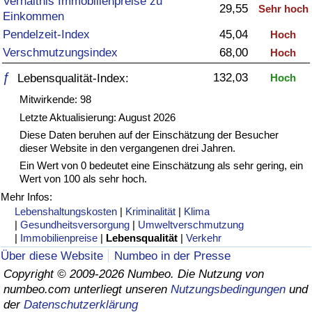
Verhältnis Immobilienpreise zu
29,55
Sehr hoch
Einkommen
Gesundheitsversorgung
Pendelzeit-Index
45,04
Hoch
Verschmutzungsindex
68,00
Hoch
Gesundheitsversorgungs-Index (aktuell)
ƒ
132,03
Lebensqualität-Index:
Hoch
Gesundheitsversorgungs-Index
Mitwirkende: 98
Letzte Aktualisierung: August 2026
Gesundheitsversorgungs-Index nach Land
Diese Daten beruhen auf der Einschätzung der Besucher
dieser Website in den vergangenen drei Jahren.
Ein Wert von 0 bedeutet eine Einschätzung als sehr gering, ein
Umweltverschmutzung
Wert von 100 als sehr hoch.
Mehr Infos:
Umweltverschmutzungs-Index (aktuell)
Lebenshaltungskosten
|
Kriminalität
|
Klima
|
Gesundheitsversorgung
|
Umweltverschmutzung
Verschmutzungsindex
|
Immobilienpreise
|
Lebensqualität
|
Verkehr
Über diese Website
Numbeo in der Presse
Umweltverschmutzungs-Index nach Land
Copyright © 2009-2026 Numbeo. Die Nutzung von
numbeo.com unterliegt unseren
Nutzungsbedingungen
und
der
Datenschutzerklärung
Verkehr