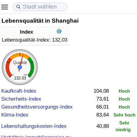
Lebensqualität in Shanghai
Lebenshaltungskosten
Immobilienpreise
Lebensqualität
Index
Lebenshaltungskosten-Index (aktuell)
Immobilienpreis-Index (aktuell)
Lebensqualität-Index
Lebensqualität-Index:
132,03
Lebenshaltungskosten-Index
Immobilienpreis-Index
Lebensqualität-Index (aktuell)
Qualität
Lebenshaltungskosten-Index nach Land
Immobilienpreis-Index nach Land
Lebensqualitätsindex nach Land
0
240
132.03
in Akaba
Kriminalität
Kaufkraft-Index
104,08
Hoch
Sicherheits-Index
73,61
Hoch
Kriminalitäts-Index (aktuell)
Gesundheitsversorgungs-Index
68,01
Hoch
Klima-Index
83,64
Sehr hoch
Kriminalitäts-Index
Sehr
Lebenshaltungskosten-Index
40,88
niedrig
Kriminalitätsindex nach Land