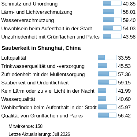
Schmutz und Unordnung
40.85
Gesundheitsversorgung
Lärm- und Lichtverschmutzung
58.01
Wasserverschmutzung
59.40
Gesundheitsversorgungs-Index (aktuell)
Unwohlsein beim Aufenthalt in der Stadt
54.03
Unzufriedenheit mit Grünflächen und Parks
43.58
Gesundheitsversorgungs-Index
Sauberkeit in Shanghai, China
Gesundheitsversorgungs-Index nach Land
Luftqualität
33.55
Trinkwasserqualität und -versorgung
45.53
Umweltverschmutzung
Zufriedenheit mit der Müllentsorgung
57.36
Sauberkeit und Ordentlichkeit
59.15
Umweltverschmutzungs-Index (aktuell)
Kein Lärm oder zu viel Licht in der Nacht
41.99
Wasserqualität
40.60
Verschmutzungsindex
Wohlbefinden beim Aufenthalt in der Stadt
45.97
Qualität von Grünflächen und Parks
56.42
Umweltverschmutzungs-Index nach Land
Mitwirkende: 158
Letzte Aktualisierung: Juli 2026
Verkehr