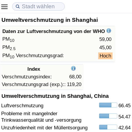
Umweltverschmutzung in Shanghai
Lebenshaltungskosten
Immobilienpreise
Lebensqualität
Daten zur Luftverschmutzung von der WHO
Lebenshaltungskosten-Index (aktuell)
Immobilienpreis-Index (aktuell)
Lebensqualität-Index
PM
59,00
10
PM
45,00
2.5
Lebenshaltungskosten-Index
Immobilienpreis-Index
Lebensqualität-Index (aktuell)
PM
Verschmutzungsgrad:
Hoch
10
Lebenshaltungskosten-Index nach Land
Immobilienpreis-Index nach Land
Lebensqualitätsindex nach Land
Index
Verschmutzungsindex:
68,00
in Akaba
Kriminalität
Verschmutzungsgrad (exp.)::
119,20
Umweltverschmutzung in Shanghai, China
Kriminalitäts-Index (aktuell)
Luftverschmutzung
66.45
Kriminalitäts-Index
Probleme mit mangelnder
54.47
Trinkwasserqualität und -versorgung
Kriminalitätsindex nach Land
Unzufriedenheit mit der Müllentsorgung
42.64