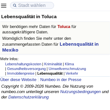
Lebensqualität in Toluca
Lebenshaltungskosten
Immobilienpreise
Lebensqualität
Wir benötigen mehr Daten für
Toluca
für
Lebenshaltungskosten-Index (aktuell)
Immobilienpreis-Index (aktuell)
Lebensqualität-Index
aussagekräftigere Daten.
Womöglich finden Sie mehr unter den
Lebenshaltungskosten-Index
Immobilienpreis-Index
Lebensqualität-Index (aktuell)
Lebensqualität in
zusammengefassten Daten für
Mexiko
Lebenshaltungskosten-Index nach Land
Immobilienpreis-Index nach Land
Lebensqualitätsindex nach Land
Mehr Infos:
Lebenshaltungskosten
|
Kriminalität
|
Klima
in Akaba
Kriminalität
|
Gesundheitsversorgung
|
Umweltverschmutzung
|
Immobilienpreise
|
Lebensqualität
|
Verkehr
Über diese Website
Numbeo in der Presse
Kriminalitäts-Index (aktuell)
Copyright © 2009-2026 Numbeo. Die Nutzung von
numbeo.com unterliegt unseren
Nutzungsbedingungen
und
Kriminalitäts-Index
der
Datenschutzerklärung
Kriminalitätsindex nach Land