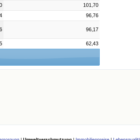
0
101,70
4
96,76
6
96,17
5
62,43
ersorgung
|
Umweltverschmutzung
|
Immobilienpreise
|
Lebensqualitä