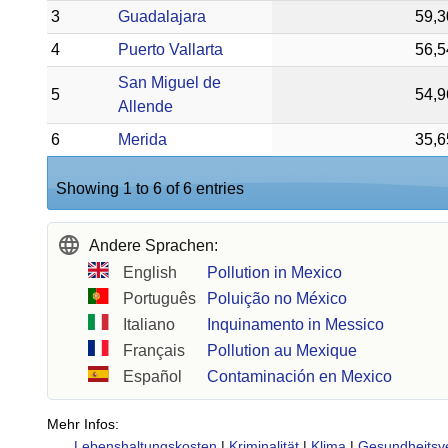
3
Guadalajara
59,3
4
Puerto Vallarta
56,5
San Miguel de
5
54,9
Allende
6
Merida
35,6
Showing 1 to 6 of 6 entries
Andere Sprachen:
English
Pollution in Mexico
Português
Poluição no México
Italiano
Inquinamento in Messico
Français
Pollution au Mexique
Español
Contaminación en Mexico
Mehr Infos:
Lebenshaltungskosten
|
Kriminalität
|
Klima
|
Gesundheitsv