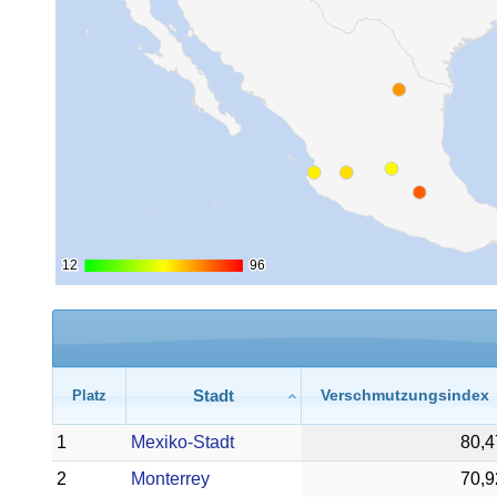
12
12
96
96
Stadt
Verschmutzungsindex
Platz
1
Mexiko-Stadt
80,4
2
Monterrey
70,9