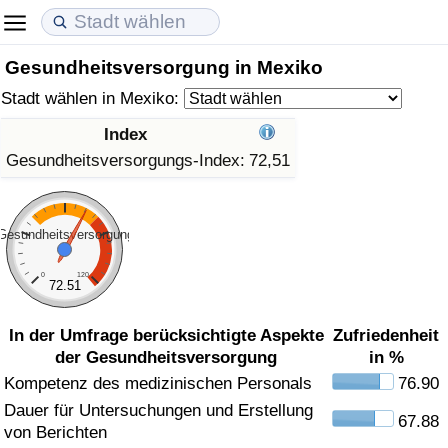
Gesundheitsversorgung in Mexiko
Lebenshaltungskosten
Immobilienpreise
Lebensqualität
Stadt wählen in Mexiko:
Lebenshaltungskosten-Index (aktuell)
Immobilienpreis-Index (aktuell)
Lebensqualität-Index
Index
Gesundheitsversorgungs-Index:
72,51
Lebenshaltungskosten-Index
Immobilienpreis-Index
Lebensqualität-Index (aktuell)
Lebenshaltungskosten-Index nach Land
Immobilienpreis-Index nach Land
Lebensqualitätsindex nach Land
Gesundheitsversorgung
in Akaba
Kriminalität
0
120
72.51
Kriminalitäts-Index (aktuell)
In der Umfrage berücksichtigte Aspekte
Zufriedenheit
der Gesundheitsversorgung
in %
Kriminalitäts-Index
Kompetenz des medizinischen Personals
76.90
Dauer für Untersuchungen und Erstellung
67.88
Kriminalitätsindex nach Land
von Berichten