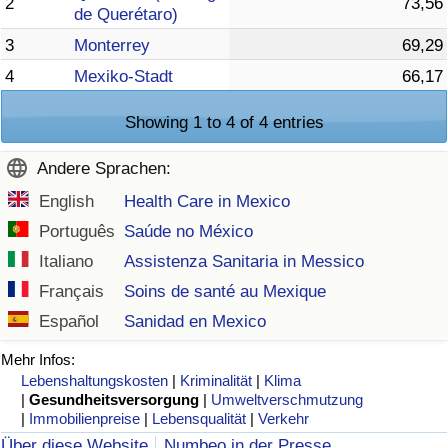
2
73,56
de Querétaro)
3
Monterrey
69,29
4
Mexiko-Stadt
66,17
Showing 1 to 4 of 4 entries
Andere Sprachen:
English
Health Care in Mexico
Português
Saúde no México
Italiano
Assistenza Sanitaria in Messico
Français
Soins de santé au Mexique
Español
Sanidad en Mexico
Mehr Infos:
Lebenshaltungskosten
|
Kriminalität
|
Klima
|
Gesundheitsversorgung
|
Umweltverschmutzung
|
Immobilienpreise
|
Lebensqualität
|
Verkehr
Über diese Website
Numbeo in der Presse