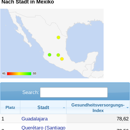
Nach Stadt in Mexiko
Verkehrs-Index
Verkehrs-Index (aktuell)
Verkehrs-Index nach Land
46
46
88
88
Search:
Gesundheitsversorgungs-
Stadt
Platz
Index
1
Guadalajara
78,62
Querétaro (Santiago