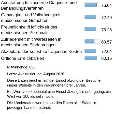
Ausstattung für moderne Diagnose- und
76.04
Behandlungsverfahren
Gesundheitsversorgung
Genauigkeit und Vollständigkeit
72.49
medizinischer Gutachten
Gesundheitsversorgungs-Index (aktuell)
Freundlichkeit/Höflichkeit des
73.28
medizinischen Personals
Gesundheitsversorgungs-Index
Zufriedenheit mit Wartezeiten in
60.57
medizinischen Einrichtungen
Gesundheitsversorgungs-Index nach Land
Akzeptanz der selbst zu tragenden Kosten
72.64
Örtliche Erreichbarkeit
80.15
Umweltverschmutzung
Mitwirkende: 856
Umweltverschmutzungs-Index (aktuell)
Letzte Aktualisierung: August 2026
Diese Daten beruhen auf der Einschätzung der Besucher
dieser Website in den vergangenen drei Jahren.
Verschmutzungsindex
Ein Wert von 0 bedeutet eine Einschätzung als sehr gering, ein
Wert von 100 als sehr hoch.
Umweltverschmutzungs-Index nach Land
Die Länderdaten werden aus den Daten aller Städte im
jeweiligen Land berechnet.
Verkehr