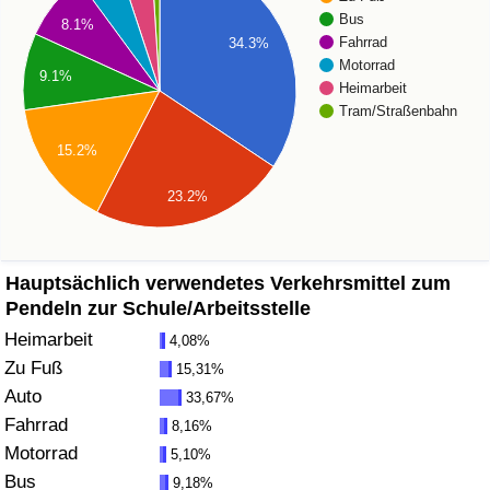
Bus
8.1%
Gesundheitsversorgung
Fahrrad
34.3%
Motorrad
9.1%
Heimarbeit
Gesundheitsversorgungs-Index (aktuell)
Tram/Straßenbahn
Gesundheitsversorgungs-Index
15.2%
23.2%
Gesundheitsversorgungs-Index nach Land
Umweltverschmutzung
Hauptsächlich verwendetes Verkehrsmittel zum
Pendeln zur Schule/Arbeitsstelle
Umweltverschmutzungs-Index (aktuell)
Heimarbeit
4,08%
Zu Fuß
15,31%
Verschmutzungsindex
Auto
33,67%
Fahrrad
8,16%
Umweltverschmutzungs-Index nach Land
Motorrad
5,10%
Bus
9,18%
Verkehr