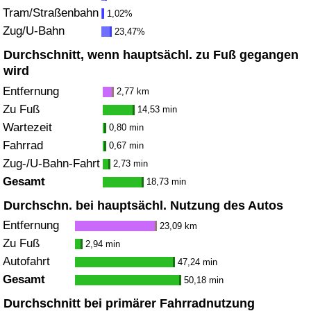
Tram/Straßenbahn
1,02%
Zug/U-Bahn
Verkehrs-Index
23,47%
Durchschnitt, wenn hauptsächl. zu Fuß gegangen
Verkehrs-Index (aktuell)
wird
Entfernung
2,77 km
Verkehrs-Index nach Land
Zu Fuß
14,53 min
Wartezeit
0,80 min
Fahrrad
0,67 min
Zug-/U-Bahn-Fahrt
2,73 min
Gesamt
18,73 min
Durchschn. bei hauptsächl. Nutzung des Autos
Entfernung
23,09 km
Zu Fuß
2,94 min
Autofahrt
47,24 min
Gesamt
50,18 min
Durchschnitt bei primärer Fahrradnutzung