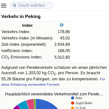
Verkehr in Peking
Lebenshaltungskosten
Immobilienpreise
Lebensqualität
Index
Lebenshaltungskosten-Index (aktuell)
Immobilienpreis-Index (aktuell)
Lebensqualität-Index
Verkehrs-Index:
178,86
Verkehrs-Index (in Minuten):
43,02
Lebenshaltungskosten-Index
Immobilienpreis-Index
Lebensqualität-Index (aktuell)
Zeit-Index (exponentiell):
2.634,69
Ineffizienz-Index:
188,05
Lebenshaltungskosten-Index nach Land
Immobilienpreis-Index nach Land
Lebensqualitätsindex nach Land
CO
Emissions-Index:
5.012,60
2
Aufgrund von Pendelverkehr schätzen wir einen jährlichen
in Akaba
Kriminalität
Ausstoß von 1.203,02 kg CO
. pro Person. Es braucht
2
55,26 Bäume pro Fahrgast, um das zu kompensieren.
Für
Kriminalitäts-Index (aktuell)
diese Schätzung verwendete Formeln
Kriminalitäts-Index
Hauptsächlich verwendetes Verkehrsmittel zum Pende…
Auto
Zug/U-Bahn
Kriminalitätsindex nach Land
Zu Fuß