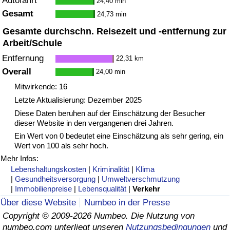
Autofahrt
24,40 min
Gesamt
24,73 min
Verkehrs-Index
Gesamte durchschn. Reisezeit und -entfernung zur
Arbeit/Schule
Verkehrs-Index (aktuell)
Entfernung
22,31 km
Overall
24,00 min
Verkehrs-Index nach Land
Mitwirkende: 16
Letzte Aktualisierung: Dezember 2025
Diese Daten beruhen auf der Einschätzung der Besucher
dieser Website in den vergangenen drei Jahren.
Ein Wert von 0 bedeutet eine Einschätzung als sehr gering, ein
Wert von 100 als sehr hoch.
Mehr Infos:
Lebenshaltungskosten
|
Kriminalität
|
Klima
|
Gesundheitsversorgung
|
Umweltverschmutzung
|
Immobilienpreise
|
Lebensqualität
|
Verkehr
Über diese Website
Numbeo in der Presse
Copyright © 2009-2026 Numbeo. Die Nutzung von
numbeo.com unterliegt unseren
Nutzungsbedingungen
und