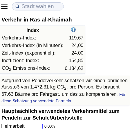
Verkehr in Ras al-Khaimah
Lebenshaltungskosten
Immobilienpreise
Lebensqualität
Index
Lebenshaltungskosten-Index (aktuell)
Immobilienpreis-Index (aktuell)
Lebensqualität-Index
Verkehrs-Index:
119,67
Verkehrs-Index (in Minuten):
24,00
Lebenshaltungskosten-Index
Immobilienpreis-Index
Lebensqualität-Index (aktuell)
Zeit-Index (exponentiell):
24,00
Ineffizienz-Index:
154,85
Lebenshaltungskosten-Index nach Land
Immobilienpreis-Index nach Land
Lebensqualitätsindex nach Land
CO
Emissions-Index:
6.134,62
2
Aufgrund von Pendelverkehr schätzen wir einen jährlichen
in Akaba
Kriminalität
Ausstoß von 1.472,31 kg CO
. pro Person. Es braucht
2
67,63 Bäume pro Fahrgast, um das zu kompensieren.
Für
Kriminalitäts-Index (aktuell)
diese Schätzung verwendete Formeln
Kriminalitäts-Index
Hauptsächlich verwendetes Verkehrsmittel zum
Pendeln zur Schule/Arbeitsstelle
Kriminalitätsindex nach Land
Heimarbeit
0,00%