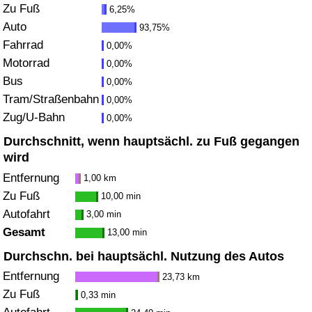
Zu Fuß
6,25%
Gesundheitsversorgung
Auto
93,75%
Fahrrad
0,00%
Gesundheitsversorgungs-Index (aktuell)
Motorrad
0,00%
Bus
0,00%
Gesundheitsversorgungs-Index
Tram/Straßenbahn
0,00%
Zug/U-Bahn
0,00%
Gesundheitsversorgungs-Index nach Land
Durchschnitt, wenn hauptsächl. zu Fuß gegangen
wird
Umweltverschmutzung
Entfernung
1,00 km
Zu Fuß
10,00 min
Umweltverschmutzungs-Index (aktuell)
Autofahrt
3,00 min
Gesamt
13,00 min
Verschmutzungsindex
Durchschn. bei hauptsächl. Nutzung des Autos
Umweltverschmutzungs-Index nach Land
Entfernung
23,73 km
Zu Fuß
0,33 min
Verkehr