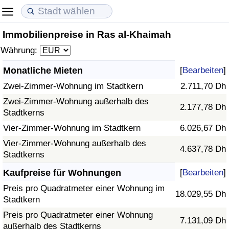
Immobilienpreise in Ras al-Khaimah
Lebenshaltungskosten
Immobilienpreise
Lebensqualität
Währung:
Lebenshaltungskosten-Index (aktuell)
Immobilienpreis-Index (aktuell)
Lebensqualität-Index
Monatliche Mieten
[
Bearbeiten
]
Zwei-Zimmer-Wohnung im Stadtkern
2.711,70 Dh
Lebenshaltungskosten-Index
Immobilienpreis-Index
Lebensqualität-Index (aktuell)
Zwei-Zimmer-Wohnung außerhalb des
2.177,78 Dh
Stadtkerns
Lebenshaltungskosten-Index nach Land
Immobilienpreis-Index nach Land
Lebensqualitätsindex nach Land
Vier-Zimmer-Wohnung im Stadtkern
6.026,67 Dh
in Akaba
Kriminalität
Vier-Zimmer-Wohnung außerhalb des
4.637,78 Dh
Stadtkerns
Kriminalitäts-Index (aktuell)
Kaufpreise für Wohnungen
[
Bearbeiten
]
Preis pro Quadratmeter einer Wohnung im
18.029,55 Dh
Kriminalitäts-Index
Stadtkern
Preis pro Quadratmeter einer Wohnung
7.131,09 Dh
Kriminalitätsindex nach Land
außerhalb des Stadtkerns