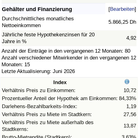
Gehälter und Finanzierung
[
Bearbeiten
]
Gesundheitsversorgung
Durchschnittliches monatliches
5.866,25 Dh
Nettoeinkommen
Gesundheitsversorgungs-Index (aktuell)
Jährliche feste Hypothekenzinsen für 20
4,92
Jahre in %
Gesundheitsversorgungs-Index
Anzahl der Einträge in den vergangenen 12 Monaten: 80
Anzahl verschiedener Mitwirkender in den vergangenen 12
Gesundheitsversorgungs-Index nach Land
Monaten: 15
Letzte Aktualisierung: Juni 2026
Umweltverschmutzung
Index
Umweltverschmutzungs-Index (aktuell)
Verhältnis Preis zu Einkommen:
10,72
Prozentueller Anteil der Hypothek am Einkommen:
84,33%
Verschmutzungsindex
Darlehens-Bezahlbarkeits-Index:
1,19
Verhältnis Preis zu Miete im Stadtkern:
27,56
Umweltverschmutzungs-Index nach Land
Verhältnis Preis zu Miete außerhalb des
13,87
Stadtkerns:
Verkehr
Brutto-Mietrendite (Stadtkern):
3,63%