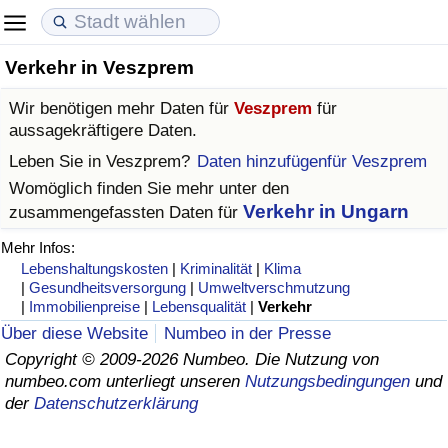
Verkehr in Veszprem
Lebenshaltungskosten
Immobilienpreise
Lebensqualität
Wir benötigen mehr Daten für
Veszprem
für
Lebenshaltungskosten-Index (aktuell)
Immobilienpreis-Index (aktuell)
Lebensqualität-Index
aussagekräftigere Daten.
Leben Sie in
Veszprem
?
Daten hinzufügenfür Veszprem
Lebenshaltungskosten-Index
Immobilienpreis-Index
Lebensqualität-Index (aktuell)
Womöglich finden Sie mehr unter den
Verkehr in Ungarn
zusammengefassten Daten für
Lebenshaltungskosten-Index nach Land
Immobilienpreis-Index nach Land
Lebensqualitätsindex nach Land
Mehr Infos:
Lebenshaltungskosten
|
Kriminalität
|
Klima
in Akaba
Kriminalität
|
Gesundheitsversorgung
|
Umweltverschmutzung
|
Immobilienpreise
|
Lebensqualität
|
Verkehr
Kriminalitäts-Index (aktuell)
Über diese Website
Numbeo in der Presse
Copyright © 2009-2026 Numbeo. Die Nutzung von
numbeo.com unterliegt unseren
Nutzungsbedingungen
und
Kriminalitäts-Index
der
Datenschutzerklärung
Kriminalitätsindex nach Land