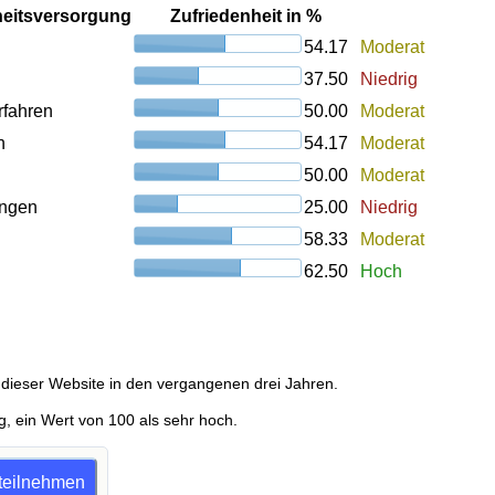
heitsversorgung
Zufriedenheit in %
54.17
Moderat
37.50
Niedrig
rfahren
50.00
Moderat
n
54.17
Moderat
50.00
Moderat
ungen
25.00
Niedrig
58.33
Moderat
62.50
Hoch
dieser Website in den vergangenen drei Jahren.
g, ein Wert von 100 als sehr hoch.
 teilnehmen