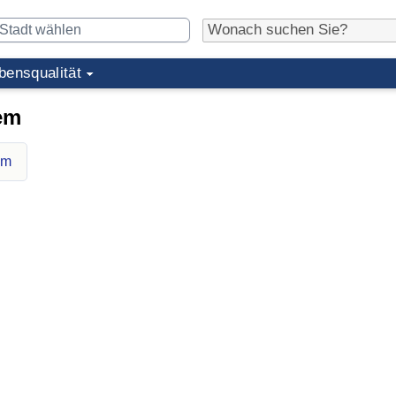
bensqualität
em
em