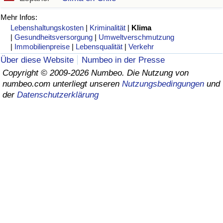
Gesundheitsversorgung
Mehr Infos:
Lebenshaltungskosten
|
Kriminalität
|
Klima
|
Gesundheitsversorgung
|
Umweltverschmutzung
Gesundheitsversorgungs-Index (aktuell)
|
Immobilienpreise
|
Lebensqualität
|
Verkehr
Über diese Website
Numbeo in der Presse
Gesundheitsversorgungs-Index
Copyright © 2009-2026 Numbeo. Die Nutzung von
numbeo.com unterliegt unseren
Nutzungsbedingungen
und
Gesundheitsversorgungs-Index nach Land
der
Datenschutzerklärung
Umweltverschmutzung
Umweltverschmutzungs-Index (aktuell)
Verschmutzungsindex
Umweltverschmutzungs-Index nach Land
Verkehr