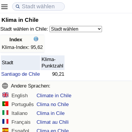
Klima in Chile
Lebenshaltungskosten
Immobilienpreise
Lebensqualität
Stadt wählen in Chile:
Lebenshaltungskosten-Index (aktuell)
Immobilienpreis-Index (aktuell)
Lebensqualität-Index
Index
Klima-Index:
95,62
Lebenshaltungskosten-Index
Immobilienpreis-Index
Lebensqualität-Index (aktuell)
Klima-
Stadt
Punktzahl
Lebenshaltungskosten-Index nach Land
Immobilienpreis-Index nach Land
Lebensqualitätsindex nach Land
Santiago de Chile
90,21
in Akaba
Kriminalität
Andere Sprachen:
English
Climate in Chile
Kriminalitäts-Index (aktuell)
Português
Clima no Chile
Kriminalitäts-Index
Italiano
Clima in Cile
Français
Climat au Chili
Kriminalitätsindex nach Land
Español
Clima en Chile