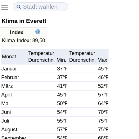
Klima in Everett
Lebenshaltungskosten
Immobilienpreise
Lebensqualität
Index
Lebenshaltungskosten-Index (aktuell)
Immobilienpreis-Index (aktuell)
Lebensqualität-Index
Klima-Index:
89,50
Temperatur
Temperatur
Lebenshaltungskosten-Index
Immobilienpreis-Index
Lebensqualität-Index (aktuell)
Monat
Durchschn. Min.
Durchschn. Max
Januar
37℉
45℉
Lebenshaltungskosten-Index nach Land
Immobilienpreis-Index nach Land
Lebensqualitätsindex nach Land
Februar
37℉
46℉
März
41℉
52℉
in Akaba
Kriminalität
April
45℉
57℉
Kriminalitäts-Index (aktuell)
Mai
50℉
64℉
Juni
54℉
70℉
Kriminalitäts-Index
Juli
55℉
75℉
August
57℉
75℉
Kriminalitätsindex nach Land
September
54℉
68℉