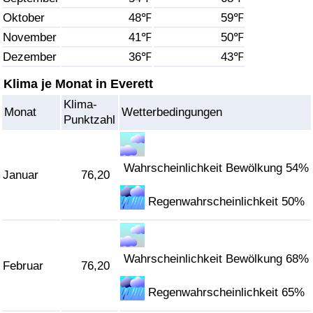
Oktober
48℉
59℉
Gesundheitsversorgung
November
41℉
50℉
Dezember
36℉
43℉
Gesundheitsversorgungs-Index (aktuell)
Klima je Monat in Everett
Gesundheitsversorgungs-Index
Klima-
Monat
Wetterbedingungen
Punktzahl
Gesundheitsversorgungs-Index nach Land
Umweltverschmutzung
Wahrscheinlichkeit Bewölkung 54%
Januar
76,20
Regenwahrscheinlichkeit 50%
Umweltverschmutzungs-Index (aktuell)
Verschmutzungsindex
Wahrscheinlichkeit Bewölkung 68%
Februar
76,20
Umweltverschmutzungs-Index nach Land
Regenwahrscheinlichkeit 65%
Verkehr