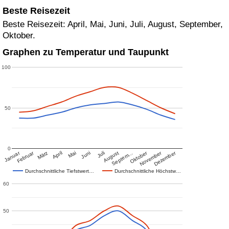
Beste Reisezeit
Beste Reisezeit: April, Mai, Juni, Juli, August, September,
Oktober.
Graphen zu Temperatur und Taupunkt
100
50
0
Januar
Februar
Oktober
November
Dezember
März
April
Mai
Juni
Juli
August
Septem…
Durchschnittliche Tiefstwert…
Durchschnittliche Höchstw…
60
50