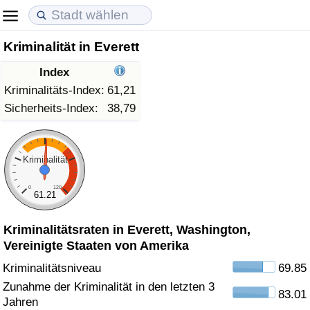
Kriminalität in Everett
Lebenshaltungskosten
Immobilienpreise
Lebensqualität
Index
Lebenshaltungskosten-Index (aktuell)
Immobilienpreis-Index (aktuell)
Lebensqualität-Index
Kriminalitäts-Index:
61,21
Sicherheits-Index:
38,79
Lebenshaltungskosten-Index
Immobilienpreis-Index
Lebensqualität-Index (aktuell)
Lebenshaltungskosten-Index nach Land
Immobilienpreis-Index nach Land
Lebensqualitätsindex nach Land
Kriminalität
0
120
in Akaba
Kriminalität
61.21
Kriminalitätsraten in Everett, Washington,
Kriminalitäts-Index (aktuell)
Vereinigte Staaten von Amerika
Kriminalitäts-Index
Kriminalitätsniveau
69.85
Zunahme der Kriminalität in den letzten 3
83.01
Kriminalitätsindex nach Land
Jahren