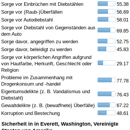
Sorge vor Einbrüchen mit Diebstählen
55.38
Gesundheitsversorgung
Sorge vor (Raub-)Überfällen
56.69
Sorge vor Autodiebstahl
58.01
Gesundheitsversorgungs-Index (aktuell)
Sorge vor Diebstahl von Gegenständen aus
69.85
dem Auto
Gesundheitsversorgungs-Index
Sorge davor, angegriffen zu werden
52.75
Sorge davor, beleidigt zu werden
45.83
Gesundheitsversorgungs-Index nach Land
Sorge vor körperlichen Angriffen aufgrund
von Hautfarbe, Herkunft, Geschlecht oder
29.17
Umweltverschmutzung
Religion
Probleme im Zusammenhang mit
77.78
Drogenkonsum und -handel
Umweltverschmutzungs-Index (aktuell)
Eigentumsdelikte (z. B. Vandalismus und
76.43
Diebstahl)
Verschmutzungsindex
Gewaltdelikte (z. B. (bewaffnete) Überfälle)
67.22
Korruption und Bestechung
48.61
Umweltverschmutzungs-Index nach Land
Sicherheit in in Everett, Washington, Vereinigte
Verkehr