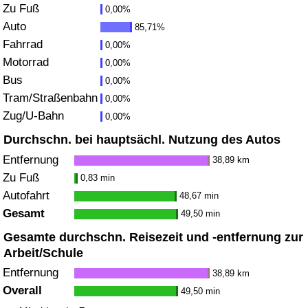
Zu Fuß
0,00%
Gesundheitsversorgung
Auto
85,71%
Fahrrad
0,00%
Gesundheitsversorgungs-Index (aktuell)
Motorrad
0,00%
Bus
0,00%
Gesundheitsversorgungs-Index
Tram/Straßenbahn
0,00%
Zug/U-Bahn
0,00%
Gesundheitsversorgungs-Index nach Land
Durchschn. bei hauptsächl. Nutzung des Autos
Entfernung
38,89 km
Umweltverschmutzung
Zu Fuß
0,83 min
Autofahrt
48,67 min
Umweltverschmutzungs-Index (aktuell)
Gesamt
49,50 min
Verschmutzungsindex
Gesamte durchschn. Reisezeit und -entfernung zur
Arbeit/Schule
Umweltverschmutzungs-Index nach Land
Entfernung
38,89 km
Overall
49,50 min
Verkehr