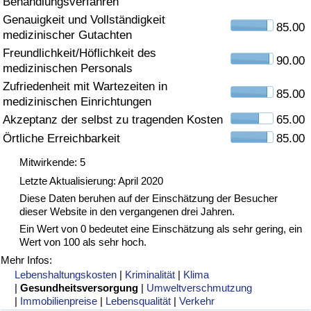
Behandlungsverfahren
Genauigkeit und Vollständigkeit
Gesundheitsversorgung
85.00
medizinischer Gutachten
Freundlichkeit/Höflichkeit des
Gesundheitsversorgungs-Index (aktuell)
90.00
medizinischen Personals
Zufriedenheit mit Wartezeiten in
85.00
Gesundheitsversorgungs-Index
medizinischen Einrichtungen
Akzeptanz der selbst zu tragenden Kosten
65.00
Gesundheitsversorgungs-Index nach Land
Örtliche Erreichbarkeit
85.00
Mitwirkende: 5
Umweltverschmutzung
Letzte Aktualisierung: April 2020
Diese Daten beruhen auf der Einschätzung der Besucher
Umweltverschmutzungs-Index (aktuell)
dieser Website in den vergangenen drei Jahren.
Ein Wert von 0 bedeutet eine Einschätzung als sehr gering, ein
Verschmutzungsindex
Wert von 100 als sehr hoch.
Mehr Infos:
Umweltverschmutzungs-Index nach Land
Lebenshaltungskosten
|
Kriminalität
|
Klima
|
Gesundheitsversorgung
|
Umweltverschmutzung
|
Immobilienpreise
|
Lebensqualität
|
Verkehr
Verkehr