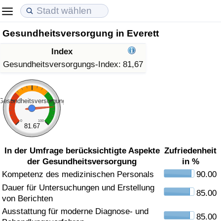
Gesundheitsversorgung in Everett
Lebenshaltungskosten
Immobilienpreise
Lebensqualität
Index
Lebenshaltungskosten-Index (aktuell)
Immobilienpreis-Index (aktuell)
Lebensqualität-Index
Gesundheitsversorgungs-Index:
81,67
Lebenshaltungskosten-Index
Immobilienpreis-Index
Lebensqualität-Index (aktuell)
Gesundheitsversorgung
Lebenshaltungskosten-Index nach Land
Immobilienpreis-Index nach Land
Lebensqualitätsindex nach Land
0
100
81.67
in Akaba
Kriminalität
In der Umfrage berücksichtigte Aspekte
Zufriedenheit
der Gesundheitsversorgung
in %
Kriminalitäts-Index (aktuell)
Kompetenz des medizinischen Personals
90.00
Dauer für Untersuchungen und Erstellung
Kriminalitäts-Index
85.00
von Berichten
Ausstattung für moderne Diagnose- und
Kriminalitätsindex nach Land
85.00