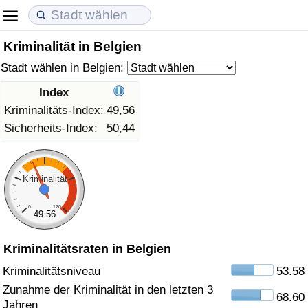
Kriminalität in Belgien
Lebenshaltungskosten
Immobilienpreise
Lebensqualität
Stadt wählen in Belgien:
Lebenshaltungskosten-Index (aktuell)
Immobilienpreis-Index (aktuell)
Lebensqualität-Index
Index
Kriminalitäts-Index:
49,56
Lebenshaltungskosten-Index
Immobilienpreis-Index
Lebensqualität-Index (aktuell)
Sicherheits-Index:
50,44
Lebenshaltungskosten-Index nach Land
Immobilienpreis-Index nach Land
Lebensqualitätsindex nach Land
Kriminalität
in Akaba
Kriminalität
0
120
49.56
Kriminalitäts-Index (aktuell)
Kriminalitätsraten in Belgien
Kriminalitäts-Index
Kriminalitätsniveau
53.58
Zunahme der Kriminalität in den letzten 3
68.60
Kriminalitätsindex nach Land
Jahren