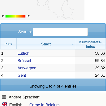
11
11
82
82
Search:
Kriminalitäts-
Stadt
Platz
Index
1
Lüttich
58,66
2
Brüssel
55,84
3
Antwerpen
39,82
4
Gent
24,61
Showing 1 to 4 of 4 entries
Andere Sprachen:
English
Crime in Belgium