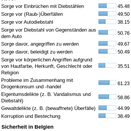
Sorge vor Einbrüchen mit Diebstählen
45.48
Gesundheitsversorgung
Sorge vor (Raub-)Überfällen
49.50
Sorge vor Autodiebstahl
38.15
Gesundheitsversorgungs-Index (aktuell)
Sorge vor Diebstahl von Gegenständen aus
50.76
dem Auto
Gesundheitsversorgungs-Index
Sorge davor, angegriffen zu werden
49.67
Sorge davor, beleidigt zu werden
50.49
Gesundheitsversorgungs-Index nach Land
Sorge vor körperlichen Angriffen aufgrund
von Hautfarbe, Herkunft, Geschlecht oder
35.51
Umweltverschmutzung
Religion
Probleme im Zusammenhang mit
61.23
Umweltverschmutzungs-Index (aktuell)
Drogenkonsum und -handel
Eigentumsdelikte (z. B. Vandalismus und
58.86
Verschmutzungsindex
Diebstahl)
Gewaltdelikte (z. B. (bewaffnete) Überfälle)
44.99
Umweltverschmutzungs-Index nach Land
Korruption und Bestechung
38.49
Sicherheit in Belgien
Verkehr