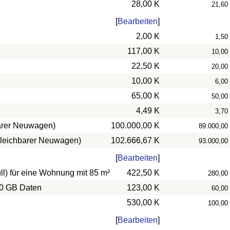
28,00 K
21,60
[
Bearbeiten
]
2,00 K
1,50
117,00 K
10,00
22,50 K
20,00
10,00 K
6,00
65,00 K
50,00
4,49 K
3,70
barer Neuwagen)
100.000,00 K
89.000,00
rgleichbarer Neuwagen)
102.666,67 K
93.000,00
[
Bearbeiten
]
l) für eine Wohnung mit 85 m²
422,50 K
280,00
10 GB Daten
123,00 K
60,00
530,00 K
100,00
[
Bearbeiten
]