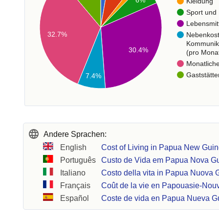
Kleidung
Sport und 
Lebensmit
32.7%
Nebenkos
Kommunik
30.4%
(pro Mona
Monatlich
Gaststätte
7.4%
Andere Sprachen:
English
Cost of Living in Papua New Gui
Português
Custo de Vida em Papua Nova G
Italiano
Costo della vita in Papua Nuova 
Français
Coût de la vie en Papouasie-Nou
Español
Coste de vida en Papua Nueva G