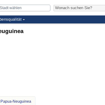
bensqualität
euguinea
r Papua-Neuguinea