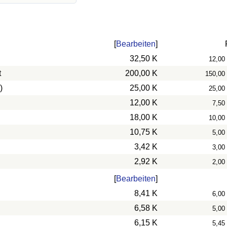
[
Bearbeiten
]
32,50 K
12,00
t
200,00 K
150,00
)
25,00 K
25,00
12,00 K
7,50
18,00 K
10,00
10,75 K
5,00
3,42 K
3,00
2,92 K
2,00
[
Bearbeiten
]
8,41 K
6,00
6,58 K
5,00
6,15 K
5,45