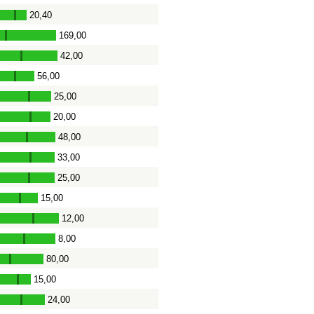
20,40
-
169,00
-
42,00
-
56,00
-
25,00
-
20,00
-
48,00
-
33,00
-
25,00
-
15,00
-
12,00
-
8,00
-
80,00
-
15,00
-
24,00
-