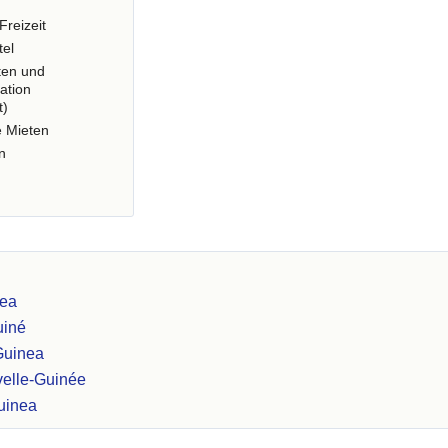
Freizeit
tel
ten und
ation
t)
e Mieten
n
nea
uiné
Guinea
velle-Guinée
uinea