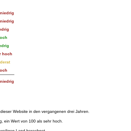
niedrig
niedrig
edrig
och
edrig
r hoch
derat
och
niedrig
dieser Website in den vergangenen drei Jahren.
g, ein Wert von 100 als sehr hoch.
weiligen Land berechnet.