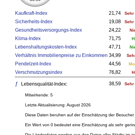
Kaufkraft-Index
21,74
Sehr 
Sicherheits-Index
19,08
Sehr 
Gesundheitsversorgungs-Index
24,22
Ni
Klima-Index
71,75
H
Lebenshaltungskosten-Index
47,71
Ni
Verhältnis Immobilienpreise zu Einkommen
34,99
Seh
Pendelzeit-Index
44,56
Mo
Verschmutzungsindex
76,82
H
ƒ
38,59
Lebensqualität-Index:
Sehr 
Mitwirkende: 5
Letzte Aktualisierung: August 2026
Diese Daten beruhen auf der Einschätzung der Besucher 
Ein Wert von 0 bedeutet eine Einschätzung als sehr gerin
Die Länderdaten werden aus den Daten aller Städte im je