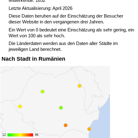
Mitwirkende: 1652
Letzte Aktualisierung: April 2026
Verkehrs-Index
Diese Daten beruhen auf der Einschätzung der Besucher
dieser Website in den vergangenen drei Jahren.
Ein Wert von 0 bedeutet eine Einschätzung als sehr gering, ein
Verkehrs-Index (aktuell)
Wert von 100 als sehr hoch.
Die Länderdaten werden aus den Daten aller Städte im
Verkehrs-Index nach Land
jeweiligen Land berechnet.
Nach Stadt in Rumänien
12
12
96
96