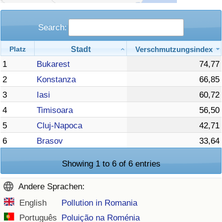
Search:
Stadt
Verschmutzungsindex
Platz
1
Bukarest
74,77
2
Konstanza
66,85
3
Iasi
60,72
4
Timisoara
56,50
5
Cluj-Napoca
42,71
6
Brasov
33,64
Showing 1 to 6 of 6 entries
Andere Sprachen:
English
Pollution in Romania
Português
Poluição na Roménia