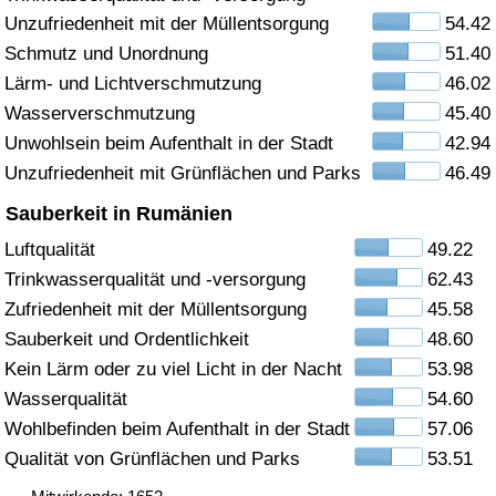
Unzufriedenheit mit der Müllentsorgung
54.42
Gesundheitsversorgung
Schmutz und Unordnung
51.40
Lärm- und Lichtverschmutzung
46.02
Gesundheitsversorgungs-Index (aktuell)
Wasserverschmutzung
45.40
Unwohlsein beim Aufenthalt in der Stadt
42.94
Gesundheitsversorgungs-Index
Unzufriedenheit mit Grünflächen und Parks
46.49
Gesundheitsversorgungs-Index nach Land
Sauberkeit in Rumänien
Luftqualität
49.22
Umweltverschmutzung
Trinkwasserqualität und -versorgung
62.43
Zufriedenheit mit der Müllentsorgung
45.58
Umweltverschmutzungs-Index (aktuell)
Sauberkeit und Ordentlichkeit
48.60
Kein Lärm oder zu viel Licht in der Nacht
53.98
Verschmutzungsindex
Wasserqualität
54.60
Wohlbefinden beim Aufenthalt in der Stadt
57.06
Umweltverschmutzungs-Index nach Land
Qualität von Grünflächen und Parks
53.51
Verkehr