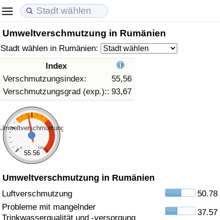
Umweltverschmutzung in Rumänien
Lebenshaltungskosten
Immobilienpreise
Lebensqualität
Stadt wählen in Rumänien:
Lebenshaltungskosten-Index (aktuell)
Immobilienpreis-Index (aktuell)
Lebensqualität-Index
Index
Verschmutzungsindex:
55,56
Lebenshaltungskosten-Index
Immobilienpreis-Index
Lebensqualität-Index (aktuell)
Verschmutzungsgrad (exp.)::
93,67
Lebenshaltungskosten-Index nach Land
Immobilienpreis-Index nach Land
Lebensqualitätsindex nach Land
Umweltverschmutzung
in Akaba
Kriminalität
0
120
55.56
Kriminalitäts-Index (aktuell)
Umweltverschmutzung in Rumänien
Kriminalitäts-Index
Luftverschmutzung
50.78
Probleme mit mangelnder
37.57
Kriminalitätsindex nach Land
Trinkwasserqualität und -versorgung