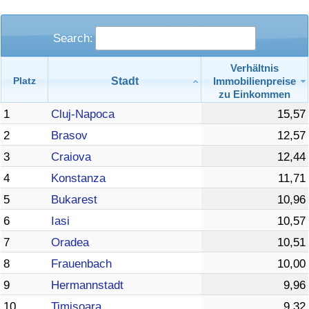
Search:
Verhältnis
Stadt
Immobilienpreise
Platz
zu Einkommen
1
Cluj-Napoca
15,57
2
Brasov
12,57
3
Craiova
12,44
4
Konstanza
11,71
5
Bukarest
10,96
6
Iasi
10,57
7
Oradea
10,51
8
Frauenbach
10,00
9
Hermannstadt
9,96
10
Timisoara
9,32