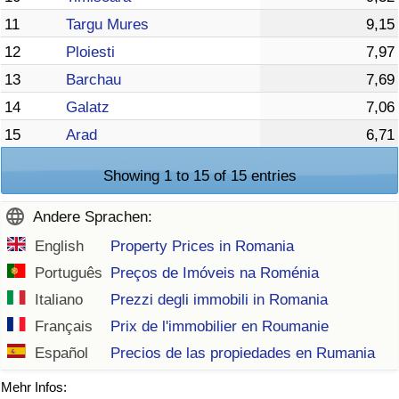
11
Targu Mures
9,15
12
Ploiesti
7,97
13
Barchau
7,69
14
Galatz
7,06
15
Arad
6,71
Showing 1 to 15 of 15 entries
Andere Sprachen:
English
Property Prices in Romania
Português
Preços de Imóveis na Roménia
Italiano
Prezzi degli immobili in Romania
Français
Prix de l'immobilier en Roumanie
Español
Precios de las propiedades en Rumania
Mehr Infos: