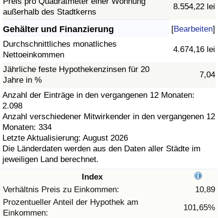
Preis pro Quadratmeter einer Wohnung
8.554,22 lei
außerhalb des Stadtkerns
Gesundheitsversorgung
Gehälter und Finanzierung
[
Bearbeiten
]
Gesundheitsversorgungs-Index (aktuell)
Durchschnittliches monatliches
4.674,16 lei
Nettoeinkommen
Gesundheitsversorgungs-Index
Jährliche feste Hypothekenzinsen für 20
7,04
Jahre in %
Gesundheitsversorgungs-Index nach Land
Anzahl der Einträge in den vergangenen 12 Monaten:
2.098
Anzahl verschiedener Mitwirkender in den vergangenen 12
Umweltverschmutzung
Monaten: 334
Letzte Aktualisierung: August 2026
Umweltverschmutzungs-Index (aktuell)
Die Länderdaten werden aus den Daten aller Städte im
jeweiligen Land berechnet.
Verschmutzungsindex
Index
Verhältnis Preis zu Einkommen:
10,89
Umweltverschmutzungs-Index nach Land
Prozentueller Anteil der Hypothek am
101,65%
Einkommen:
Verkehr