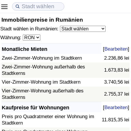
Immobilienpreise in Rumänien
Lebenshaltungskosten
Immobilienpreise
Lebensqualität
Stadt wählen in Rumänien:
Lebenshaltungskosten-Index (aktuell)
Immobilienpreis-Index (aktuell)
Lebensqualität-Index
Währung:
Monatliche Mieten
[
Bearbeiten
]
Lebenshaltungskosten-Index
Immobilienpreis-Index
Lebensqualität-Index (aktuell)
Zwei-Zimmer-Wohnung im Stadtkern
2.236,86 lei
Lebenshaltungskosten-Index nach Land
Immobilienpreis-Index nach Land
Lebensqualitätsindex nach Land
Zwei-Zimmer-Wohnung außerhalb des
1.673,83 lei
Stadtkerns
in Akaba
Kriminalität
Vier-Zimmer-Wohnung im Stadtkern
3.740,56 lei
Vier-Zimmer-Wohnung außerhalb des
2.755,37 lei
Kriminalitäts-Index (aktuell)
Stadtkerns
Kaufpreise für Wohnungen
[
Bearbeiten
]
Kriminalitäts-Index
Preis pro Quadratmeter einer Wohnung im
11.815,35 lei
Stadtkern
Kriminalitätsindex nach Land