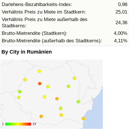
Darlehens-Bezahlbarkeits-Index:
0,98
Verhältnis Preis zu Miete im Stadtkern:
25,01
Verkehrs-Index
Verhältnis Preis zu Miete außerhalb des
24,36
Stadtkerns:
Verkehrs-Index (aktuell)
Brutto-Mietrendite (Stadtkern):
4,00%
Brutto-Mietrendite (außerhalb des Stadtkerns):
4,11%
Verkehrs-Index nach Land
By City in Rumänien
1
1
19
19