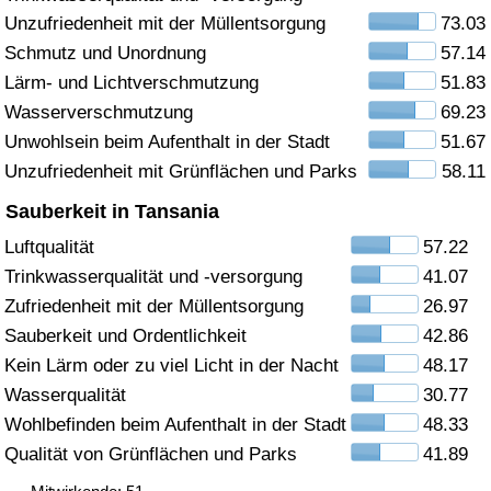
Unzufriedenheit mit der Müllentsorgung
73.03
Gesundheitsversorgung
Schmutz und Unordnung
57.14
Lärm- und Lichtverschmutzung
51.83
Gesundheitsversorgungs-Index (aktuell)
Wasserverschmutzung
69.23
Unwohlsein beim Aufenthalt in der Stadt
51.67
Gesundheitsversorgungs-Index
Unzufriedenheit mit Grünflächen und Parks
58.11
Gesundheitsversorgungs-Index nach Land
Sauberkeit in Tansania
Luftqualität
57.22
Umweltverschmutzung
Trinkwasserqualität und -versorgung
41.07
Zufriedenheit mit der Müllentsorgung
26.97
Umweltverschmutzungs-Index (aktuell)
Sauberkeit und Ordentlichkeit
42.86
Kein Lärm oder zu viel Licht in der Nacht
48.17
Verschmutzungsindex
Wasserqualität
30.77
Wohlbefinden beim Aufenthalt in der Stadt
48.33
Umweltverschmutzungs-Index nach Land
Qualität von Grünflächen und Parks
41.89
Verkehr