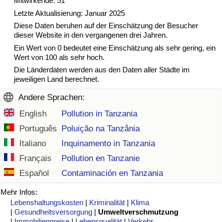
Mitwirkende: 51
Letzte Aktualisierung: Januar 2025
Verkehrs-Index
Diese Daten beruhen auf der Einschätzung der Besucher
dieser Website in den vergangenen drei Jahren.
Ein Wert von 0 bedeutet eine Einschätzung als sehr gering, ein
Verkehrs-Index (aktuell)
Wert von 100 als sehr hoch.
Die Länderdaten werden aus den Daten aller Städte im
Verkehrs-Index nach Land
jeweiligen Land berechnet.
Andere Sprachen:
English
Pollution in Tanzania
Português
Poluição na Tanzânia
Italiano
Inquinamento in Tanzania
Français
Pollution en Tanzanie
Español
Contaminación en Tanzania
Mehr Infos:
Lebenshaltungskosten
|
Kriminalität
|
Klima
|
Gesundheitsversorgung
|
Umweltverschmutzung
|
Immobilienpreise
|
Lebensqualität
|
Verkehr