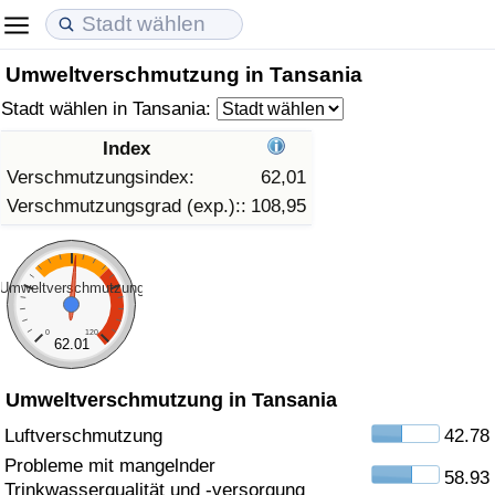
Umweltverschmutzung in Tansania
Lebenshaltungskosten
Immobilienpreise
Lebensqualität
Stadt wählen in Tansania:
Lebenshaltungskosten-Index (aktuell)
Immobilienpreis-Index (aktuell)
Lebensqualität-Index
Index
Verschmutzungsindex:
62,01
Lebenshaltungskosten-Index
Immobilienpreis-Index
Lebensqualität-Index (aktuell)
Verschmutzungsgrad (exp.)::
108,95
Lebenshaltungskosten-Index nach Land
Immobilienpreis-Index nach Land
Lebensqualitätsindex nach Land
Umweltverschmutzung
in Akaba
Kriminalität
0
120
62.01
Kriminalitäts-Index (aktuell)
Umweltverschmutzung in Tansania
Kriminalitäts-Index
Luftverschmutzung
42.78
Probleme mit mangelnder
58.93
Kriminalitätsindex nach Land
Trinkwasserqualität und -versorgung