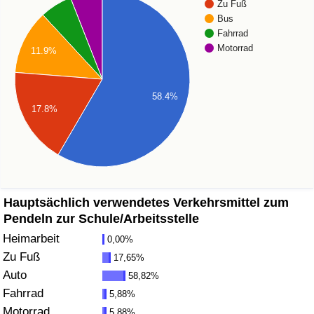
Zu Fuß
Bus
Gesundheitsversorgung
Fahrrad
Motorrad
11.9%
Gesundheitsversorgungs-Index (aktuell)
Gesundheitsversorgungs-Index
58.4%
17.8%
Gesundheitsversorgungs-Index nach Land
Umweltverschmutzung
Hauptsächlich verwendetes Verkehrsmittel zum
Umweltverschmutzungs-Index (aktuell)
Pendeln zur Schule/Arbeitsstelle
Heimarbeit
Verschmutzungsindex
0,00%
Zu Fuß
17,65%
Umweltverschmutzungs-Index nach Land
Auto
58,82%
Fahrrad
5,88%
Verkehr
Motorrad
5,88%