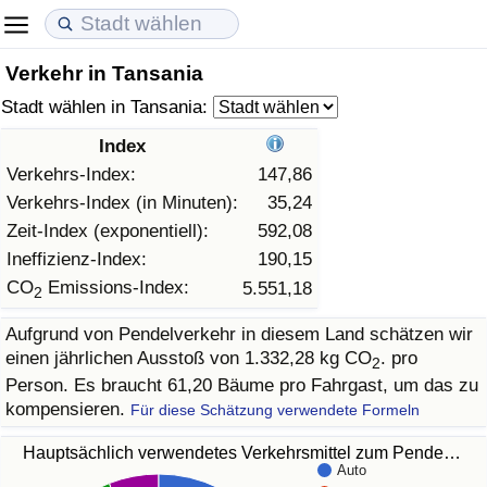
Verkehr in Tansania
Lebenshaltungskosten
Immobilienpreise
Lebensqualität
Stadt wählen in Tansania:
Lebenshaltungskosten-Index (aktuell)
Immobilienpreis-Index (aktuell)
Lebensqualität-Index
Index
Verkehrs-Index:
147,86
Lebenshaltungskosten-Index
Immobilienpreis-Index
Lebensqualität-Index (aktuell)
Verkehrs-Index (in Minuten):
35,24
Zeit-Index (exponentiell):
592,08
Lebenshaltungskosten-Index nach Land
Immobilienpreis-Index nach Land
Lebensqualitätsindex nach Land
Ineffizienz-Index:
190,15
CO
Emissions-Index:
5.551,18
2
in Akaba
Kriminalität
Aufgrund von Pendelverkehr in diesem Land schätzen wir
einen jährlichen Ausstoß von 1.332,28 kg CO
. pro
Kriminalitäts-Index (aktuell)
2
Person. Es braucht 61,20 Bäume pro Fahrgast, um das zu
kompensieren.
Für diese Schätzung verwendete Formeln
Kriminalitäts-Index
Hauptsächlich verwendetes Verkehrsmittel zum Pende…
Kriminalitätsindex nach Land
Auto